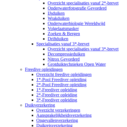
Overzicht specialisaties vanaf 2*-brevet
Onderwaterfotografie Gevorderd
IJsduiken
Wrakduiken
Onderwaterbiologie Wereldwijd
Volgelaatsmasker
Zoeken & Bergen
Driftduiken
Specialisaties vanaf 3*-brevet
Overzicht specialisaties vanaf 3*-brevet
Decompressieduiken
Nitrox Gevorderd
Grotduiktechnieken Open Water
Freedive opleidingen
Overzicht freedive opleidingen
1*-Pool Freediver opleiding
2*-Pool Freediver opleiding
1*-Freediver opleiding
2*-Freediver opleiding
3*-Freediver opleiding
Duikverzekering
Overzicht verzekeringen
Aansprakelijkheidsverzekering
Ongevallenverzekering
Duikreisverzekering