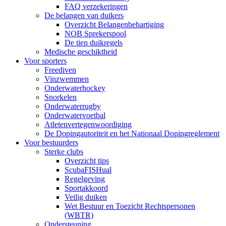
FAQ verzekeringen
De belangen van duikers
Overzicht Belangenbehartiging
NOB Sprekerspool
De tien duikregels
Medische geschiktheid
Voor sporters
Freediven
Vinzwemmen
Onderwaterhockey
Snorkelen
Onderwaterrugby
Onderwatervoetbal
Atletenvertegenwoordiging
De Dopingautoriteit en het Nationaal Dopingreglement
Voor bestuurders
Sterke clubs
Overzicht tips
ScubaFISHual
Regelgeving
Sportakkoord
Veilig duiken
Wet Bestuur en Toezicht Rechtspersonen
(WBTR)
Ondersteuning