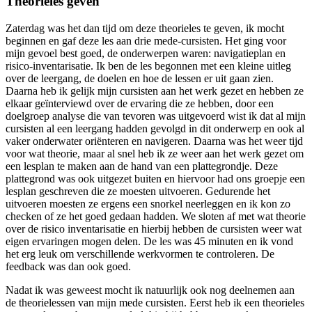
Theorieles geven
Zaterdag was het dan tijd om deze theorieles te geven, ik mocht
beginnen en gaf deze les aan drie mede-cursisten. Het ging voor
mijn gevoel best goed, de onderwerpen waren: navigatieplan en
risico-inventarisatie. Ik ben de les begonnen met een kleine uitleg
over de leergang, de doelen en hoe de lessen er uit gaan zien.
Daarna heb ik gelijk mijn cursisten aan het werk gezet en hebben ze
elkaar geïnterviewd over de ervaring die ze hebben, door een
doelgroep analyse die van tevoren was uitgevoerd wist ik dat al mijn
cursisten al een leergang hadden gevolgd in dit onderwerp en ook al
vaker onderwater oriënteren en navigeren. Daarna was het weer tijd
voor wat theorie, maar al snel heb ik ze weer aan het werk gezet om
een lesplan te maken aan de hand van een plattegrondje. Deze
plattegrond was ook uitgezet buiten en hiervoor had ons groepje een
lesplan geschreven die ze moesten uitvoeren. Gedurende het
uitvoeren moesten ze ergens een snorkel neerleggen en ik kon zo
checken of ze het goed gedaan hadden. We sloten af met wat theorie
over de risico inventarisatie en hierbij hebben de cursisten weer wat
eigen ervaringen mogen delen. De les was 45 minuten en ik vond
het erg leuk om verschillende werkvormen te controleren. De
feedback was dan ook goed.
Nadat ik was geweest mocht ik natuurlijk ook nog deelnemen aan
de theorielessen van mijn mede cursisten. Eerst heb ik een theorieles