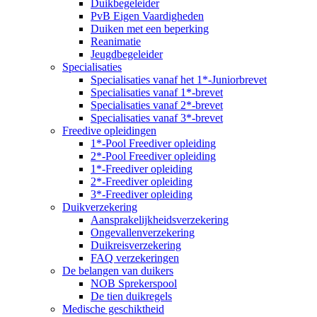
Duikbegeleider
PvB Eigen Vaardigheden
Duiken met een beperking
Reanimatie
Jeugdbegeleider
Specialisaties
Specialisaties vanaf het 1*-Juniorbrevet
Specialisaties vanaf 1*-brevet
Specialisaties vanaf 2*-brevet
Specialisaties vanaf 3*-brevet
Freedive opleidingen
1*-Pool Freediver opleiding
2*-Pool Freediver opleiding
1*-Freediver opleiding
2*-Freediver opleiding
3*-Freediver opleiding
Duikverzekering
Aansprakelijkheidsverzekering
Ongevallenverzekering
Duikreisverzekering
FAQ verzekeringen
De belangen van duikers
NOB Sprekerspool
De tien duikregels
Medische geschiktheid