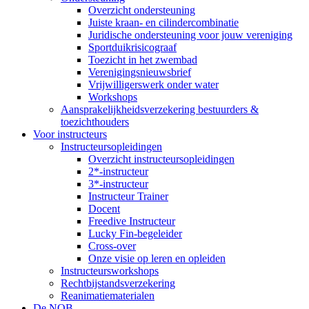
Overzicht ondersteuning
Juiste kraan- en cilindercombinatie
Juridische ondersteuning voor jouw vereniging
Sportduikrisicograaf
Toezicht in het zwembad
Verenigingsnieuwsbrief
Vrijwilligerswerk onder water
Workshops
Aansprakelijkheidsverzekering bestuurders &
toezichthouders
Voor instructeurs
Instructeursopleidingen
Overzicht instructeursopleidingen
2*-instructeur
3*-instructeur
Instructeur Trainer
Docent
Freedive Instructeur
Lucky Fin-begeleider
Cross-over
Onze visie op leren en opleiden
Instructeursworkshops
Rechtbijstandsverzekering
Reanimatiematerialen
De NOB