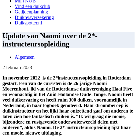
Mijn NOB
Vind een duikclub
Getijdenplanning
Duikreisverzekering
Duikspotter.nl
Update van Naomi over de 2*-
instructeursopleiding
Algemeen
2 februari 2023
In november 2022 is de 2*instructeursopleiding in Rotterdam
gestart. Een van de cursisten is de 26-jarige Naomi
Moerenhout, lid van de Rotterdamse duikvereniging Haai Five
en woonachtig in het Zuid-Hollandse Oude-Tonge. Naomi heeft
veel duikervaring en heeft ruim 300 duiken, voornamelijk in
Nederland, in haar logboek genoteerd. Haar droomberoep is
duikinstructeur en het lijkt haar ontzettend gaaf om anderen te
laten zien hoe fantastisch duiken is. “Ik wil graag die mooie,
bijzondere en rustgevende onderwaterwereld delen met
anderen”, aldus Naomi. De 2*-instructeursopleiding lijkt haar
een mooie, nieuwe uitdaging
.