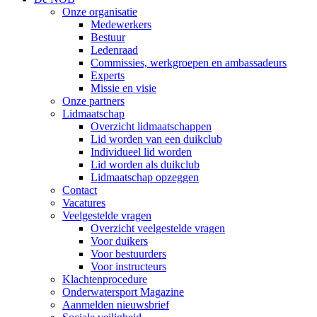
Onze organisatie
Medewerkers
Bestuur
Ledenraad
Commissies, werkgroepen en ambassadeurs
Experts
Missie en visie
Onze partners
Lidmaatschap
Overzicht lidmaatschappen
Lid worden van een duikclub
Individueel lid worden
Lid worden als duikclub
Lidmaatschap opzeggen
Contact
Vacatures
Veelgestelde vragen
Overzicht veelgestelde vragen
Voor duikers
Voor bestuurders
Voor instructeurs
Klachtenprocedure
Onderwatersport Magazine
Aanmelden nieuwsbrief