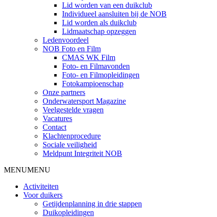
Lid worden van een duikclub
Individueel aansluiten bij de NOB
Lid worden als duikclub
Lidmaatschap opzeggen
Ledenvoordeel
NOB Foto en Film
CMAS WK Film
Foto- en Filmavonden
Foto- en Filmopleidingen
Fotokampioenschap
Onze partners
Onderwatersport Magazine
Veelgestelde vragen
Vacatures
Contact
Klachtenprocedure
Sociale veiligheid
Meldpunt Integriteit NOB
MENU
MENU
Activiteiten
Voor duikers
Getijdenplanning in drie stappen
Duikopleidingen