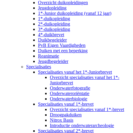
Overzicht duikopleidingen
Jeugdopleiding
1*-Junior duikopleiding (vanaf 12 jaar)
1*-duikopleiding
2*-duikopleiding
3*-duikopleiding
4*-duikbrevet
Duikbegeleider
PvB Eigen Vaardigheden
Duiken met een beperking
Reanimatie
Jeugdbegeleider
Specialisaties
Specialisaties vanaf het 1*-Juniorbrevet
Overzicht specialisaties vanaf het 1*-
Juniorbrevet
Onderwaterfotografie
Onderwateroriëntatie
Onderwaterbiologie
Specialisaties vanaf 1*-brevet
Overzicht specialisaties vanaf 1*-brevet
Droogpakduiken
Nitrox Basis
Introductie onderwaterarcheologie
Specialisaties vanaf 2*-brevet