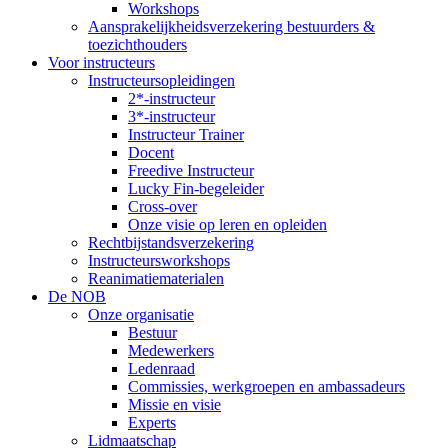
Workshops
Aansprakelijkheidsverzekering bestuurders &
toezichthouders
Voor instructeurs
Instructeursopleidingen
2*-instructeur
3*-instructeur
Instructeur Trainer
Docent
Freedive Instructeur
Lucky Fin-begeleider
Cross-over
Onze visie op leren en opleiden
Rechtbijstandsverzekering
Instructeursworkshops
Reanimatiematerialen
De NOB
Onze organisatie
Bestuur
Medewerkers
Ledenraad
Commissies, werkgroepen en ambassadeurs
Missie en visie
Experts
Lidmaatschap