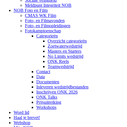
Sociale veiligheid
Meldpunt Integriteit NOB
NOB Foto en Film
CMAS WK Film
Foto- en Filmavonden
Foto- en Filmopleidingen
Fotokampioenschap
Categorieën
Overzicht categorieën
Zoetwaterwedstrijd
Masters en Starters
No Limits wedstrijd
ONK Reels
Teamwedstrijd
Contact
Data
Documenten
Inleveren wedstrijdbestanden
Inschrijven ONK 2026
ONK Talks
Prijsuitreiking
Workshops
Word lid
Haal je brevet!
Webshop