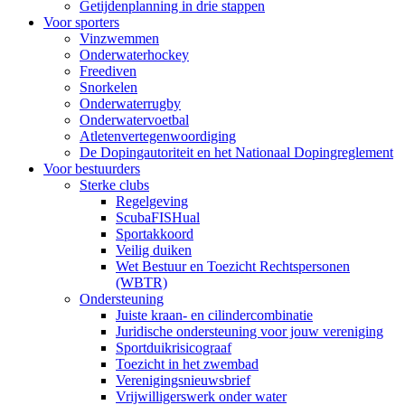
Getijdenplanning in drie stappen
Voor sporters
Vinzwemmen
Onderwaterhockey
Freediven
Snorkelen
Onderwaterrugby
Onderwatervoetbal
Atletenvertegenwoordiging
De Dopingautoriteit en het Nationaal Dopingreglement
Voor bestuurders
Sterke clubs
Regelgeving
ScubaFISHual
Sportakkoord
Veilig duiken
Wet Bestuur en Toezicht Rechtspersonen
(WBTR)
Ondersteuning
Juiste kraan- en cilindercombinatie
Juridische ondersteuning voor jouw vereniging
Sportduikrisicograaf
Toezicht in het zwembad
Verenigingsnieuwsbrief
Vrijwilligerswerk onder water