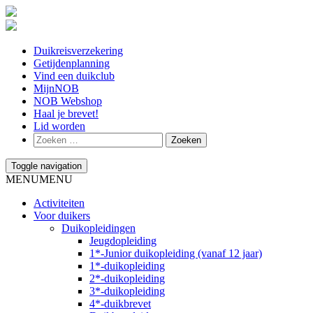
Duikreisverzekering
Getijdenplanning
Vind een duikclub
MijnNOB
NOB Webshop
Haal je brevet!
Lid worden
Toggle navigation
MENU
MENU
Activiteiten
Voor duikers
Duikopleidingen
Jeugdopleiding
1*-Junior duikopleiding (vanaf 12 jaar)
1*-duikopleiding
2*-duikopleiding
3*-duikopleiding
4*-duikbrevet