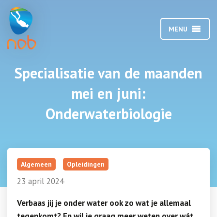
MENU
Specialisatie van de maanden
mei en juni:
Onderwaterbiologie
Algemeen
Opleidingen
23 april 2024
Verbaas jij je onder water ook zo wat je allemaal
tegenkomt? En wil je graag meer weten over wát