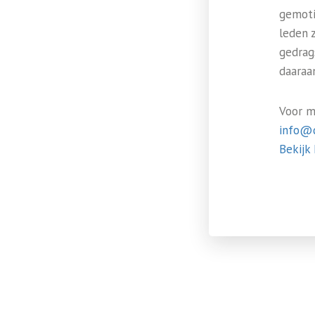
gemoti
leden 
gedrag
daaraa
Voor m
info@d
Bekijk