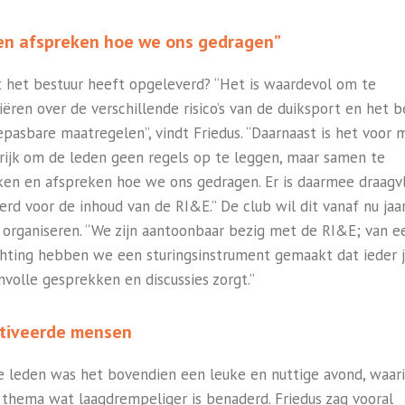
n afspreken hoe we ons gedragen”
t het bestuur heeft opgeleverd? “Het is waardevol om te
iëren over de verschillende risico’s van de duiksport en het 
epasbare maatregelen”, vindt Friedus. “Daarnaast is het voor m
rijk om de leden geen regels op te leggen, maar samen te
en en afspreken hoe we ons gedragen. Er is daarmee draagv
rd voor de inhoud van de RI&E.” De club wil dit vanaf nu jaar
n organiseren. “We zijn aantoonbaar bezig met de RI&E; van e
chting hebben we een sturingsinstrument gemaakt dat ieder j
nvolle gesprekken en discussies zorgt.”
tiveerde mensen
e leden was het bovendien een leuke en nuttige avond, waar
’ thema wat laagdrempeliger is benaderd. Friedus zag vooral