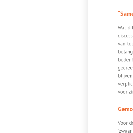
“Same
Wat di
discuss
van to
belang
bedenk
gecreëe
blijve
verpli
voor zi
Gemo
Voor d
‘zwaar