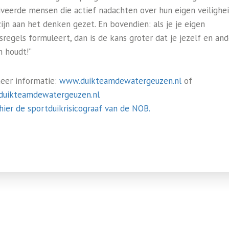
veerde mensen die actief nadachten over hun eigen veilighei
zijn aan het denken gezet. En bovendien: als je je eigen
sregels formuleert, dan is de kans groter dat je jezelf en an
n houdt!”
eer informatie:
www.duikteamdewatergeuzen.nl
of
uikteamdewatergeuzen.nl
 hier de sportduikrisicograaf van de NOB.