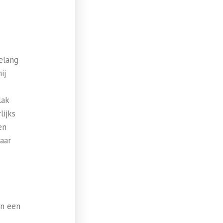
belang
ij
lak
lijks
en
aar
in een