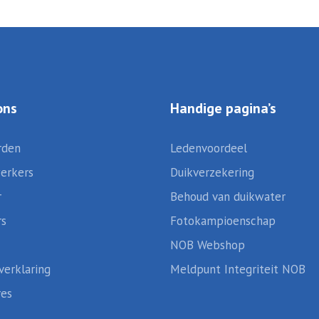
ons
Handige pagina’s
rden
Ledenvoordeel
erkers
Duikverzekering
r
Behoud van duikwater
rs
Fotokampioenschap
NOB Webshop
verklaring
Meldpunt Integriteit NOB
res