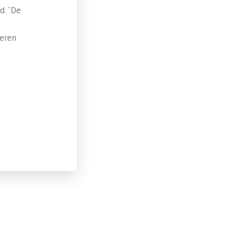
d. “De
deren