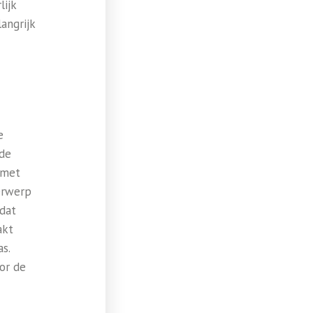
lijk
angrijk
e
gde
 met
derwerp
 dat
akt
s.
or de