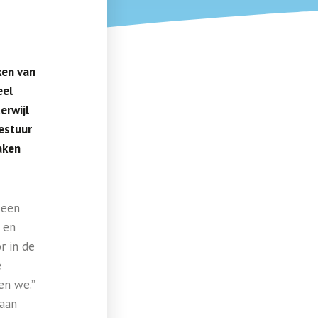
ken van
eel
erwijl
estuur
aken
 een
d en
r in de
e
en we.”
 aan