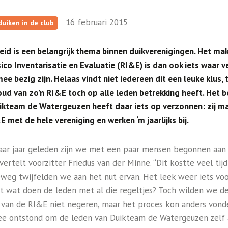
16 februari 2015
 duiken in de club
heid is een belangrijk thema binnen duikverenigingen. Het ma
ico Inventarisatie en Evaluatie (RI&E) is dan ook iets waar v
ee bezig zijn. Helaas vindt niet iedereen dit een leuke klus, t
oud van zo’n RI&E toch op alle leden betrekking heeft. Het b
ikteam de Watergeuzen heeft daar iets op verzonnen: zij m
 met de hele vereniging en werken ‘m jaarlijks bij.
aar jaar geleden zijn we met een paar mensen begonnen aan
vertelt voorzitter Friedus van der Minne. “Dit kostte veel tij
weg twijfelden we aan het nut ervan. Het leek weer iets voo
nt wat doen de leden met al die regeltjes? Toch wilden we d
 van de RI&E niet negeren, maar het proces kon anders vond
ee ontstond om de leden van Duikteam de Watergeuzen zelf