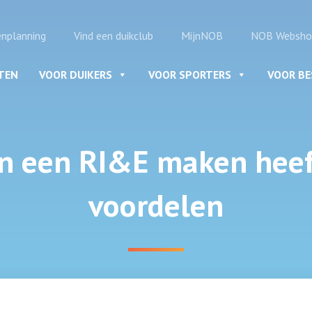
enplanning
Vind een duikclub
MijnNOB
NOB Websho
ITEN
VOOR DUIKERS
VOOR SPORTERS
VOOR B
 een RI&E maken heef
voordelen