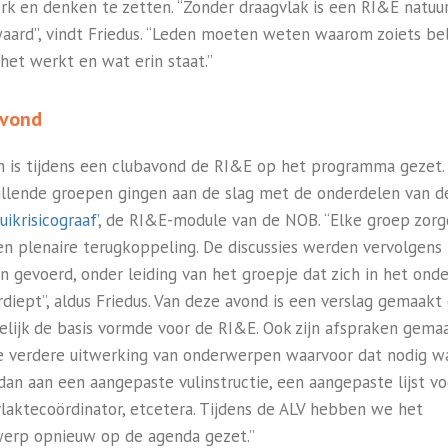
rk en denken te zetten. “Zonder draagvlak is een RI&E natuur
waard”, vindt Friedus. “Leden moeten weten waarom zoiets bel
 het werkt en wat erin staat.”
avond
 is tijdens een clubavond de RI&E op het programma gezet.
illende groepen gingen aan de slag met de onderdelen van d
uikrisicograaf’
, de RI&E-module van de NOB. “Elke groep zor
en plenaire terugkoppeling. De discussies werden vervolgens
len gevoerd, onder leiding van het groepje dat zich in het on
rdiept”, aldus Friedus. Van deze avond is een verslag gemaakt
delijk de basis vormde voor de RI&E. Ook zijn afspraken gema
e verdere uitwerking van onderwerpen waarvoor dat nodig wa
dan aan een aangepaste vulinstructie, een aangepaste lijst vo
laktecoördinator, etcetera. Tijdens de ALV hebben we het
erp opnieuw op de agenda gezet.”