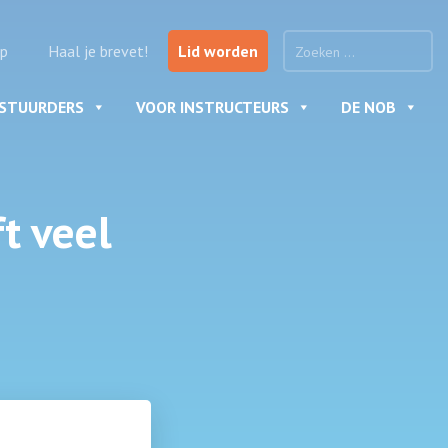
p
Haal je brevet!
Lid worden
ESTUURDERS
VOOR INSTRUCTEURS
DE NOB
t veel