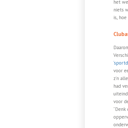
het we
niets 
is, hoe
Club
Daarom
Versch
‘sportd
voor e
z’n al
had ve
uitein
voor d
“Denk 
opperv
onderw