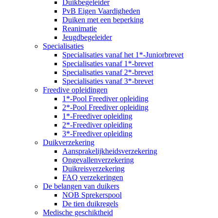
Duikbegeleider
PvB Eigen Vaardigheden
Duiken met een beperking
Reanimatie
Jeugdbegeleider
Specialisaties
Specialisaties vanaf het 1*-Juniorbrevet
Specialisaties vanaf 1*-brevet
Specialisaties vanaf 2*-brevet
Specialisaties vanaf 3*-brevet
Freedive opleidingen
1*-Pool Freediver opleiding
2*-Pool Freediver opleiding
1*-Freediver opleiding
2*-Freediver opleiding
3*-Freediver opleiding
Duikverzekering
Aansprakelijkheidsverzekering
Ongevallenverzekering
Duikreisverzekering
FAQ verzekeringen
De belangen van duikers
NOB Sprekerspool
De tien duikregels
Medische geschiktheid