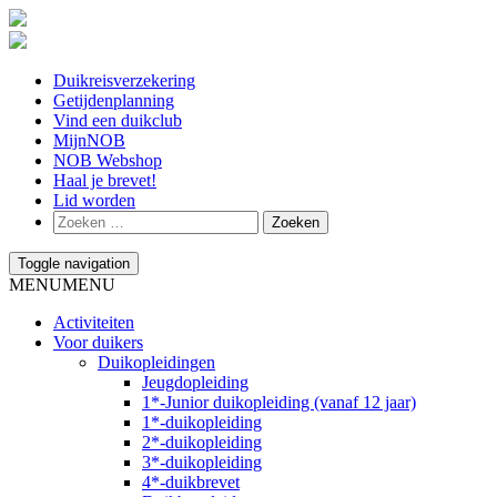
Duikreisverzekering
Getijdenplanning
Vind een duikclub
MijnNOB
NOB Webshop
Haal je brevet!
Lid worden
Toggle navigation
MENU
MENU
Activiteiten
Voor duikers
Duikopleidingen
Jeugdopleiding
1*-Junior duikopleiding (vanaf 12 jaar)
1*-duikopleiding
2*-duikopleiding
3*-duikopleiding
4*-duikbrevet