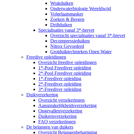
Wrakduiken
Onderwaterbiologie Wereldwijd
Volgelaatsmasker
Zoeken & Bergen
Driftduiken
Specialisaties vanaf 3*-brevet
Overzicht specialisaties vanaf 3*-brevet
Decompressieduiken
Nitrox Gevorderd
Grotduiktechnieken Open Water
Freedive opleidingen
Overzicht freedive opleidingen
1*-Pool Freediver opleiding
2*-Pool Freediver opleiding
1*-Freediver opleiding
2*-Freediver opleiding
3*-Freediver opleiding
Duikverzekering
Overzicht verzekeringen
Aansprakelijkheidsverzekering
Ongevallenverzekering
Duikreisverzekering
FAQ verzekeringen
De belangen van duikers
Overzicht Belangenbehartiging