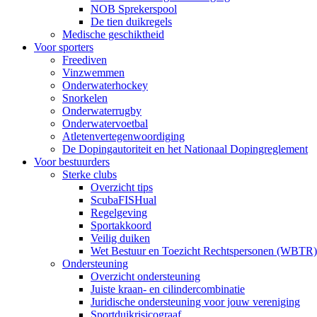
NOB Sprekerspool
De tien duikregels
Medische geschiktheid
Voor sporters
Freediven
Vinzwemmen
Onderwaterhockey
Snorkelen
Onderwaterrugby
Onderwatervoetbal
Atletenvertegenwoordiging
De Dopingautoriteit en het Nationaal Dopingreglement
Voor bestuurders
Sterke clubs
Overzicht tips
ScubaFISHual
Regelgeving
Sportakkoord
Veilig duiken
Wet Bestuur en Toezicht Rechtspersonen (WBTR)
Ondersteuning
Overzicht ondersteuning
Juiste kraan- en cilindercombinatie
Juridische ondersteuning voor jouw vereniging
Sportduikrisicograaf