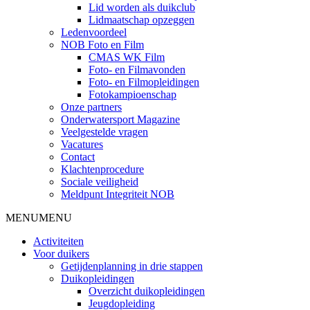
Lid worden als duikclub
Lidmaatschap opzeggen
Ledenvoordeel
NOB Foto en Film
CMAS WK Film
Foto- en Filmavonden
Foto- en Filmopleidingen
Fotokampioenschap
Onze partners
Onderwatersport Magazine
Veelgestelde vragen
Vacatures
Contact
Klachtenprocedure
Sociale veiligheid
Meldpunt Integriteit NOB
MENU
MENU
Activiteiten
Voor duikers
Getijdenplanning in drie stappen
Duikopleidingen
Overzicht duikopleidingen
Jeugdopleiding