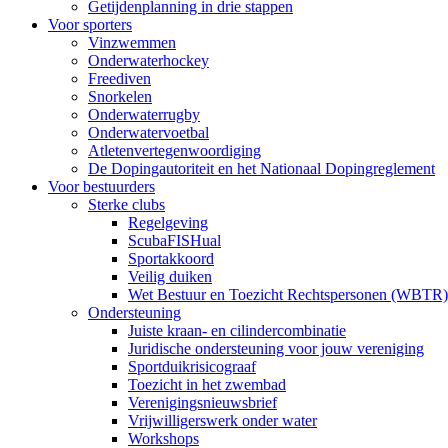
Getijdenplanning in drie stappen
Voor sporters
Vinzwemmen
Onderwaterhockey
Freediven
Snorkelen
Onderwaterrugby
Onderwatervoetbal
Atletenvertegenwoordiging
De Dopingautoriteit en het Nationaal Dopingreglement
Voor bestuurders
Sterke clubs
Regelgeving
ScubaFISHual
Sportakkoord
Veilig duiken
Wet Bestuur en Toezicht Rechtspersonen (WBTR)
Ondersteuning
Juiste kraan- en cilindercombinatie
Juridische ondersteuning voor jouw vereniging
Sportduikrisicograaf
Toezicht in het zwembad
Verenigingsnieuwsbrief
Vrijwilligerswerk onder water
Workshops