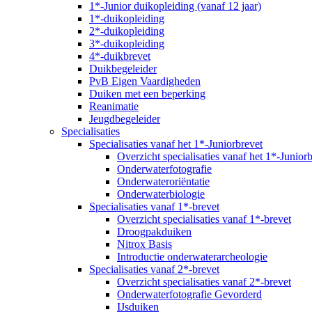
1*-Junior duikopleiding (vanaf 12 jaar)
1*-duikopleiding
2*-duikopleiding
3*-duikopleiding
4*-duikbrevet
Duikbegeleider
PvB Eigen Vaardigheden
Duiken met een beperking
Reanimatie
Jeugdbegeleider
Specialisaties
Specialisaties vanaf het 1*-Juniorbrevet
Overzicht specialisaties vanaf het 1*-Junior
Onderwaterfotografie
Onderwateroriëntatie
Onderwaterbiologie
Specialisaties vanaf 1*-brevet
Overzicht specialisaties vanaf 1*-brevet
Droogpakduiken
Nitrox Basis
Introductie onderwaterarcheologie
Specialisaties vanaf 2*-brevet
Overzicht specialisaties vanaf 2*-brevet
Onderwaterfotografie Gevorderd
IJsduiken