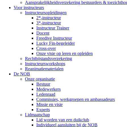
Aansprakelijkheidsverzekering bestuurders & toezichtho
Voor instructeurs
Instructeursopleidingen
2*-instructeur
3*-instructeur
Instructeur Trainer
Docent
Freedive Instructeur
Lucky Fin-begeleider
Cross-over
Onze visie op leren en opleiden
Rechtbijstandsverzekering
Instructeursworkshops
Reanimatiematerialen
De NOB
Onze organisatie
Bestuur
Medewerkers
Ledenraad
Commissies, werkgroepen en ambassadeurs
Missie en visie
Experts
Lidmaatschap
Lid worden van een duikclub
Individueel aansluiten bij de NOB