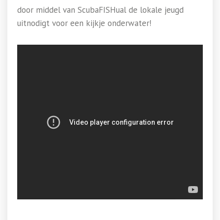
door middel van ScubaFISHual de lokale jeugd
uitnodigt voor een kijkje onderwater!