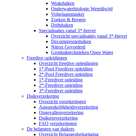
Wrakduiken
Onderwaterbiologie Wereldwijd
Volgelaatsmasker
Zoeken & Bergen
Driftduiken
Specialisaties vanaf 3*-brevet
Overzicht specialisaties vanaf 3*-brevet
Decompressieduiken
Nitrox Gevorderd
Grotduiktechnieken Open Water
Freedive opleidingen
Overzicht freedive opleidingen
1*-Pool Freediver opleiding
2*-Pool Freediver opleiding
1*-Freediver opleiding
2*-Freediver opleiding
3*-Freediver opleiding
Duikverzekering
Overzicht verzekeringen
Aansprakelijkheidsverzekering
Ongevallenverzekering
Duikreisverzekering
FAQ verzekeringen
De belangen van duikers
Overzicht Belangenbehartiging