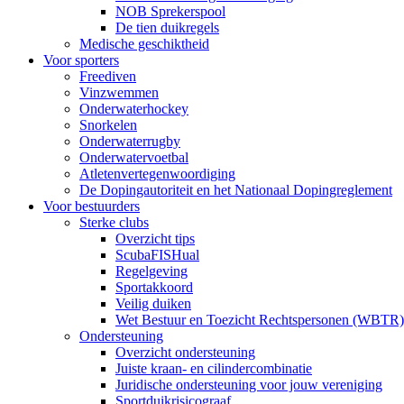
NOB Sprekerspool
De tien duikregels
Medische geschiktheid
Voor sporters
Freediven
Vinzwemmen
Onderwaterhockey
Snorkelen
Onderwaterrugby
Onderwatervoetbal
Atletenvertegenwoordiging
De Dopingautoriteit en het Nationaal Dopingreglement
Voor bestuurders
Sterke clubs
Overzicht tips
ScubaFISHual
Regelgeving
Sportakkoord
Veilig duiken
Wet Bestuur en Toezicht Rechtspersonen (WBTR)
Ondersteuning
Overzicht ondersteuning
Juiste kraan- en cilindercombinatie
Juridische ondersteuning voor jouw vereniging
Sportduikrisicograaf