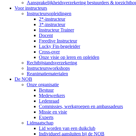
Aansprakelijkheidsverzekering bestuurders & toezichtho
Voor instructeurs
Instructeursopleidingen
2*-instructeur
3*-instructeur
Instructeur Trainer
Docent
Freedive Instructeur
Lucky Fin-begeleider
Cross-over
Onze visie op leren en opleiden
Rechtbijstandsverzekering
Instructeursworkshops
Reanimatiematerialen
De NOB
Onze organisatie
Bestuur
Medewerkers
Ledenraad
Commissies, werkgroepen en ambassadeurs
Missie en visie
Experts
Lidmaatschap
Lid worden van een duikclub
Individueel aansluiten bij de NOB