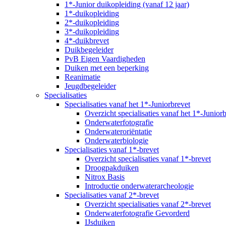
1*-Junior duikopleiding (vanaf 12 jaar)
1*-duikopleiding
2*-duikopleiding
3*-duikopleiding
4*-duikbrevet
Duikbegeleider
PvB Eigen Vaardigheden
Duiken met een beperking
Reanimatie
Jeugdbegeleider
Specialisaties
Specialisaties vanaf het 1*-Juniorbrevet
Overzicht specialisaties vanaf het 1*-Junior
Onderwaterfotografie
Onderwateroriëntatie
Onderwaterbiologie
Specialisaties vanaf 1*-brevet
Overzicht specialisaties vanaf 1*-brevet
Droogpakduiken
Nitrox Basis
Introductie onderwaterarcheologie
Specialisaties vanaf 2*-brevet
Overzicht specialisaties vanaf 2*-brevet
Onderwaterfotografie Gevorderd
IJsduiken