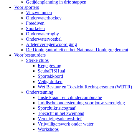
Getijdenplanning in drie stappen
Voor sporters
Vinzwemmen
Onderwaterhockey
Freediven
Snorkelen
Onderwaterrugby
Onderwatervoetbal
Atletenvertegenwoordiging
De Dopingautoriteit en het Nationaal Dopingreglement
Voor bestuurders
Sterke clubs
Regelgeving
ScubaFISHual
Sportakkoord
Veilig duiken
Wet Bestuur en Toezicht Rechtspersonen (WBTR)
Ondersteuning
Juiste kraan- en cilindercombinatie
Juridische ondersteuning voor jouw vereniging
Sportduikrisicograaf
Toezicht in het zwembad
Verenigingsnieuwsbrief
Vrijwilligerswerk onder water
Workshops