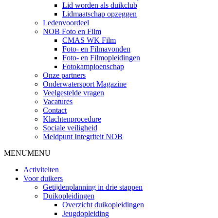
Lid worden als duikclub
Lidmaatschap opzeggen
Ledenvoordeel
NOB Foto en Film
CMAS WK Film
Foto- en Filmavonden
Foto- en Filmopleidingen
Fotokampioenschap
Onze partners
Onderwatersport Magazine
Veelgestelde vragen
Vacatures
Contact
Klachtenprocedure
Sociale veiligheid
Meldpunt Integriteit NOB
MENU
MENU
Activiteiten
Voor duikers
Getijdenplanning in drie stappen
Duikopleidingen
Overzicht duikopleidingen
Jeugdopleiding