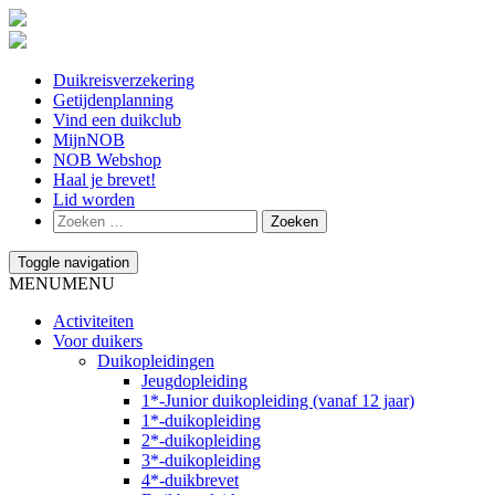
Duikreisverzekering
Getijdenplanning
Vind een duikclub
MijnNOB
NOB Webshop
Haal je brevet!
Lid worden
Toggle navigation
MENU
MENU
Activiteiten
Voor duikers
Duikopleidingen
Jeugdopleiding
1*-Junior duikopleiding (vanaf 12 jaar)
1*-duikopleiding
2*-duikopleiding
3*-duikopleiding
4*-duikbrevet