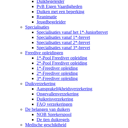
Duikbegeleider
PvB Eigen Vaardigheden
Duiken met een beperking
Reanimatie
Jeugdbegeleider
Specialisaties
Specialisaties vanaf het 1*-Juniorbrevet
Specialisaties vanaf 1*-brevet
Specialisaties vanaf 2*-brevet
Specialisaties vanaf 3*-brevet
Freedive opleidingen
1*-Pool Freediver opleiding
2*-Pool Freediver opleiding
1*-Freediver opleiding
2*-Freediver opleiding
3*-Freediver opleiding
Duikverzekering
Aansprakelijkheidsverzekering
Ongevallenverzekering
Duikreisverzekering
FAQ verzekeringen
De belangen van duikers
NOB Sprekerspool
De tien duikregels
Medische geschiktheid