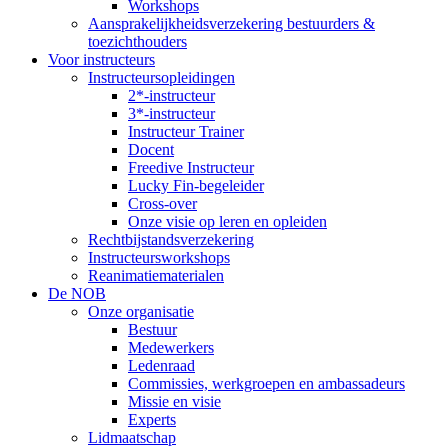
Workshops
Aansprakelijkheidsverzekering bestuurders &
toezichthouders
Voor instructeurs
Instructeursopleidingen
2*-instructeur
3*-instructeur
Instructeur Trainer
Docent
Freedive Instructeur
Lucky Fin-begeleider
Cross-over
Onze visie op leren en opleiden
Rechtbijstandsverzekering
Instructeursworkshops
Reanimatiematerialen
De NOB
Onze organisatie
Bestuur
Medewerkers
Ledenraad
Commissies, werkgroepen en ambassadeurs
Missie en visie
Experts
Lidmaatschap