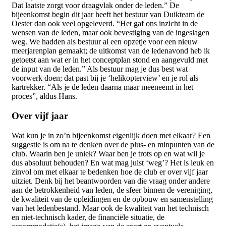
Dat laatste zorgt voor draagvlak onder de leden.” De
bijeenkomst begin dit jaar heeft het bestuur van Duikteam de
Oester dan ook veel opgeleverd. “Het gaf ons inzicht in de
wensen van de leden, maar ook bevestiging van de ingeslagen
weg. We hadden als bestuur al een opzetje voor een nieuw
meerjarenplan gemaakt; de uitkomst van de ledenavond heb ik
getoetst aan wat er in het conceptplan stond en aangevuld met
de input van de leden.” Als bestuur mag je dus best wat
voorwerk doen; dat past bij je ‘helikopterview’ en je rol als
kartrekker. “Als je de leden daarna maar meeneemt in het
proces”, aldus Hans.
Over vijf jaar
Wat kun je in zo’n bijeenkomst eigenlijk doen met elkaar? Een
suggestie is om na te denken over de plus- en minpunten van de
club. Waarin ben je uniek? Waar ben je trots op en wat wil je
dus absoluut behouden? En wat mag juist ‘weg’? Het is leuk en
zinvol om met elkaar te bedenken hoe de club er over vijf jaar
uitziet. Denk bij het beantwoorden van die vraag onder andere
aan de betrokkenheid van leden, de sfeer binnen de vereniging,
de kwaliteit van de opleidingen en de opbouw en samenstelling
van het ledenbestand. Maar ook de kwaliteit van het technisch
en niet-technisch kader, de financiële situatie, de