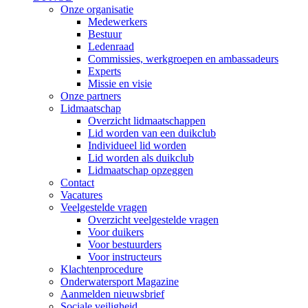
Onze organisatie
Medewerkers
Bestuur
Ledenraad
Commissies, werkgroepen en ambassadeurs
Experts
Missie en visie
Onze partners
Lidmaatschap
Overzicht lidmaatschappen
Lid worden van een duikclub
Individueel lid worden
Lid worden als duikclub
Lidmaatschap opzeggen
Contact
Vacatures
Veelgestelde vragen
Overzicht veelgestelde vragen
Voor duikers
Voor bestuurders
Voor instructeurs
Klachtenprocedure
Onderwatersport Magazine
Aanmelden nieuwsbrief
Sociale veiligheid