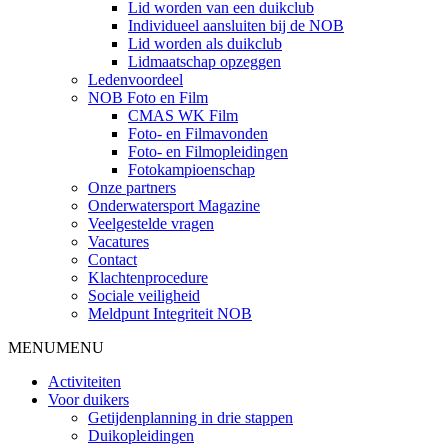
Lid worden van een duikclub
Individueel aansluiten bij de NOB
Lid worden als duikclub
Lidmaatschap opzeggen
Ledenvoordeel
NOB Foto en Film
CMAS WK Film
Foto- en Filmavonden
Foto- en Filmopleidingen
Fotokampioenschap
Onze partners
Onderwatersport Magazine
Veelgestelde vragen
Vacatures
Contact
Klachtenprocedure
Sociale veiligheid
Meldpunt Integriteit NOB
MENU
MENU
Activiteiten
Voor duikers
Getijdenplanning in drie stappen
Duikopleidingen