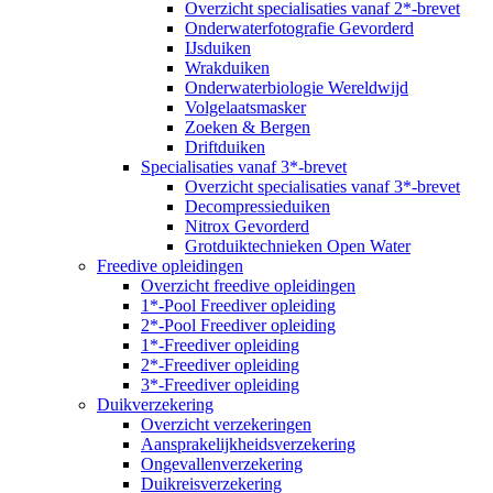
Overzicht specialisaties vanaf 2*-brevet
Onderwaterfotografie Gevorderd
IJsduiken
Wrakduiken
Onderwaterbiologie Wereldwijd
Volgelaatsmasker
Zoeken & Bergen
Driftduiken
Specialisaties vanaf 3*-brevet
Overzicht specialisaties vanaf 3*-brevet
Decompressieduiken
Nitrox Gevorderd
Grotduiktechnieken Open Water
Freedive opleidingen
Overzicht freedive opleidingen
1*-Pool Freediver opleiding
2*-Pool Freediver opleiding
1*-Freediver opleiding
2*-Freediver opleiding
3*-Freediver opleiding
Duikverzekering
Overzicht verzekeringen
Aansprakelijkheidsverzekering
Ongevallenverzekering
Duikreisverzekering