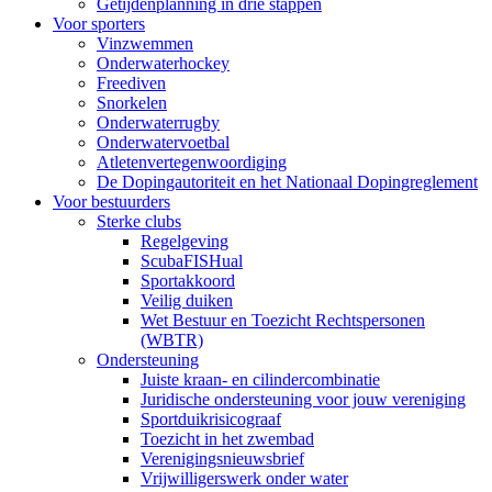
Getijdenplanning in drie stappen
Voor sporters
Vinzwemmen
Onderwaterhockey
Freediven
Snorkelen
Onderwaterrugby
Onderwatervoetbal
Atletenvertegenwoordiging
De Dopingautoriteit en het Nationaal Dopingreglement
Voor bestuurders
Sterke clubs
Regelgeving
ScubaFISHual
Sportakkoord
Veilig duiken
Wet Bestuur en Toezicht Rechtspersonen
(WBTR)
Ondersteuning
Juiste kraan- en cilindercombinatie
Juridische ondersteuning voor jouw vereniging
Sportduikrisicograaf
Toezicht in het zwembad
Verenigingsnieuwsbrief
Vrijwilligerswerk onder water