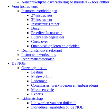
Aansprakelijkheidsverzekering bestuurders & toezichtho
Voor instructeurs
Instructeursopleidingen
2*-instructeur
3*-instructeur
Instructeur Trainer
Docent
Freedive Instructeur
Lucky Fin-begeleider
Cross-over
Onze visie op leren en opleiden
Rechtbijstandsverzekering
Instructeursworkshops
Reanimatiematerialen
De NOB
Onze organisatie
Bestuur
Medewerkers
Ledenraad
Commissies, werkgroepen en ambassadeurs
Missie en visie
Experts
Lidmaatschap
Lid worden van een duikclub
Individueel aansluiten bij de NOB