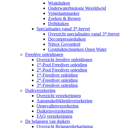
Wrakduiken
Onderwaterbiologie Wereldwijd
Volgelaatsmasker
Zoeken & Bergen
Driftduiken
Specialisaties vanaf 3*-brevet
Overzicht specialisaties vanaf 3*-brevet
Decompressieduiken
Nitrox Gevorderd
Grotduiktechnieken Open Water
Freedive opleidingen
Overzicht freedive opleidingen
1*-Pool Freediver opleiding
2*-Pool Freediver opleiding
1*-Freediver opleiding
2*-Freediver opleiding
3*-Freediver opleiding
Duikverzekering
Overzicht verzekeringen
Aansprakelijkheidsverzekering
Ongevallenverzekering
Duikreisverzekering
FAQ verzekeringen
De belangen van duikers
Overzicht Belangenbehartiging