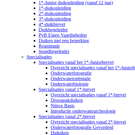
1*-Junior duikopleiding (vanaf 12 jaar)
1*-duikopleiding
2*-duikopleiding
3*-duikopleiding
4*-duikbrevet
Duikbegeleider
PvB Eigen Vaardigheden
Duiken met een beperking
Reanimatie
Jeugdbegeleider
Specialisaties
Specialisaties vanaf het 1*-Juniorbrevet
Overzicht specialisaties vanaf het 1*-Junior
Onderwaterfotografie
Onderwateroriëntatie
Onderwaterbiologie
Specialisaties vanaf 1*-brevet
Overzicht specialisaties vanaf 1*-brevet
Droogpakduiken
Nitrox Basis
Introductie onderwaterarcheologie
Specialisaties vanaf 2*-brevet
Overzicht specialisaties vanaf 2*-brevet
Onderwaterfotografie Gevorderd
IJsduiken