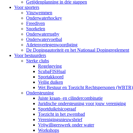
Getijdenplanning in drie stappen
Voor sporters
Vinzwemmen
Onderwaterhockey
Freediven
Snorkelen
Onderwaterrugby
Onderwatervoetbal
Atletenvertegenwoordiging
De Dopingautoriteit en het Nationaal Dopingreglement
Voor bestuurders
Sterke clubs
Regelgeving
ScubaFISHual
Sportakkoord
Veilig duiken
Wet Bestuur en Toezicht Rechtspersonen (WBTR)
Ondersteuning
Juiste kraan- en cilindercombinatie
Juridische ondersteuning voor jouw vereniging
Sportduikrisicograaf
Toezicht in het zwembad
Verenigingsnieuwsbrief
Vrijwilligerswerk onder water
Workshops