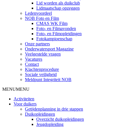
Lid worden als duikclub
Lidmaatschap opzeggen
Ledenvoordeel
NOB Foto en Film
CMAS WK Film
Foto- en Filmavonden
Foto- en Filmopleidingen
Fotokampioenschap
Onze partners
Onderwatersport Magazine
Veelgestelde vragen
Vacatures
Contact
Klachtenprocedure
Sociale veiligheid
Meldpunt Integriteit NOB
MENU
MENU
Activiteiten
Voor duikers
Getijdenplanning in drie stappen
Duikopleidingen
Overzicht duikopleidingen
Jeugdopleiding