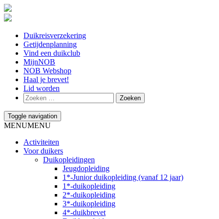
Duikreisverzekering
Getijdenplanning
Vind een duikclub
MijnNOB
NOB Webshop
Haal je brevet!
Lid worden
Toggle navigation
MENU
MENU
Activiteiten
Voor duikers
Duikopleidingen
Jeugdopleiding
1*-Junior duikopleiding (vanaf 12 jaar)
1*-duikopleiding
2*-duikopleiding
3*-duikopleiding
4*-duikbrevet