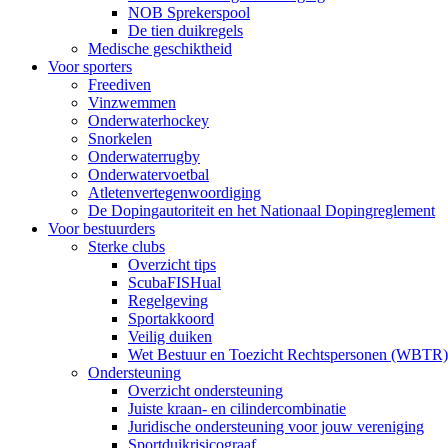
NOB Sprekerspool
De tien duikregels
Medische geschiktheid
Voor sporters
Freediven
Vinzwemmen
Onderwaterhockey
Snorkelen
Onderwaterrugby
Onderwatervoetbal
Atletenvertegenwoordiging
De Dopingautoriteit en het Nationaal Dopingreglement
Voor bestuurders
Sterke clubs
Overzicht tips
ScubaFISHual
Regelgeving
Sportakkoord
Veilig duiken
Wet Bestuur en Toezicht Rechtspersonen (WBTR)
Ondersteuning
Overzicht ondersteuning
Juiste kraan- en cilindercombinatie
Juridische ondersteuning voor jouw vereniging
Sportduikrisicograaf