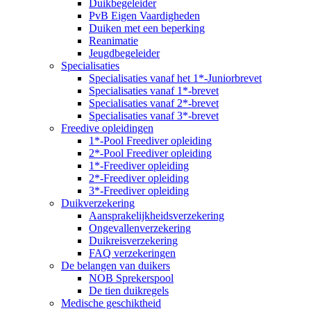
Duikbegeleider
PvB Eigen Vaardigheden
Duiken met een beperking
Reanimatie
Jeugdbegeleider
Specialisaties
Specialisaties vanaf het 1*-Juniorbrevet
Specialisaties vanaf 1*-brevet
Specialisaties vanaf 2*-brevet
Specialisaties vanaf 3*-brevet
Freedive opleidingen
1*-Pool Freediver opleiding
2*-Pool Freediver opleiding
1*-Freediver opleiding
2*-Freediver opleiding
3*-Freediver opleiding
Duikverzekering
Aansprakelijkheidsverzekering
Ongevallenverzekering
Duikreisverzekering
FAQ verzekeringen
De belangen van duikers
NOB Sprekerspool
De tien duikregels
Medische geschiktheid