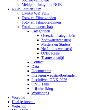
Sociale veiligheid
Meldpunt Integriteit NOB
NOB Foto en Film
CMAS WK Film
Foto- en Filmavonden
Foto- en Filmopleidingen
Fotokampioenschap
Categorieën
Overzicht categorieën
Zoetwaterwedstrijd
Masters en Starters
No Limits wedstrijd
ONK Reels
Teamwedstrijd
Contact
Data
Documenten
Inleveren wedstrijdbestanden
Inschrijven ONK 2026
ONK Talks
Prijsuitreiking
Workshops
Word lid
Haal je brevet!
Webshop