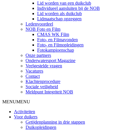
Lid worden van een duikclub
Individueel aansluiten bij de NOB
Lid worden als duikclub
Lidmaatschap opzeggen
Ledenvoordeel
NOB Foto en Film
CMAS WK Film
Foto- en Filmavonden
Foto- en Filmopleidingen
Fotokampioenschap
Onze partners
Onderwatersport Magazine
Veelgestelde vragen
Vacatures
Contact
Klachtenprocedure
Sociale veiligheid
Meldpunt Integriteit NOB
MENU
MENU
Activiteiten
Voor duikers
Getijdenplanning in drie stappen
Duikopleidingen