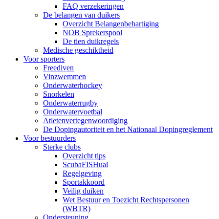
FAQ verzekeringen
De belangen van duikers
Overzicht Belangenbehartiging
NOB Sprekerspool
De tien duikregels
Medische geschiktheid
Voor sporters
Freediven
Vinzwemmen
Onderwaterhockey
Snorkelen
Onderwaterrugby
Onderwatervoetbal
Atletenvertegenwoordiging
De Dopingautoriteit en het Nationaal Dopingreglement
Voor bestuurders
Sterke clubs
Overzicht tips
ScubaFISHual
Regelgeving
Sportakkoord
Veilig duiken
Wet Bestuur en Toezicht Rechtspersonen
(WBTR)
Ondersteuning