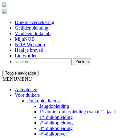
Duikreisverzekering
Getijdenplanning
Vind een duikclub
MijnNOB
NOB Webshop
Haal je brevet!
Lid worden
Toggle navigation
MENU
MENU
Activiteiten
Voor duikers
Duikopleidingen
Jeugdopleiding
1*-Junior duikopleiding (vanaf 12 jaar)
1*-duikopleiding
2*-duikopleiding
3*-duikopleiding
4*-duikbrevet