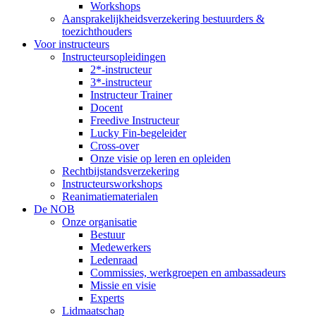
Workshops
Aansprakelijkheidsverzekering bestuurders &
toezichthouders
Voor instructeurs
Instructeursopleidingen
2*-instructeur
3*-instructeur
Instructeur Trainer
Docent
Freedive Instructeur
Lucky Fin-begeleider
Cross-over
Onze visie op leren en opleiden
Rechtbijstandsverzekering
Instructeursworkshops
Reanimatiematerialen
De NOB
Onze organisatie
Bestuur
Medewerkers
Ledenraad
Commissies, werkgroepen en ambassadeurs
Missie en visie
Experts
Lidmaatschap