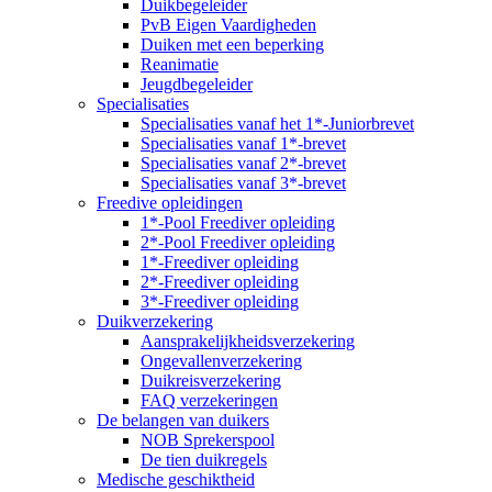
Duikbegeleider
PvB Eigen Vaardigheden
Duiken met een beperking
Reanimatie
Jeugdbegeleider
Specialisaties
Specialisaties vanaf het 1*-Juniorbrevet
Specialisaties vanaf 1*-brevet
Specialisaties vanaf 2*-brevet
Specialisaties vanaf 3*-brevet
Freedive opleidingen
1*-Pool Freediver opleiding
2*-Pool Freediver opleiding
1*-Freediver opleiding
2*-Freediver opleiding
3*-Freediver opleiding
Duikverzekering
Aansprakelijkheidsverzekering
Ongevallenverzekering
Duikreisverzekering
FAQ verzekeringen
De belangen van duikers
NOB Sprekerspool
De tien duikregels
Medische geschiktheid