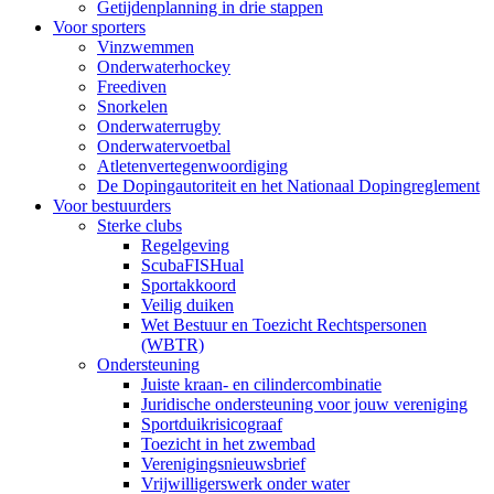
Getijdenplanning in drie stappen
Voor sporters
Vinzwemmen
Onderwaterhockey
Freediven
Snorkelen
Onderwaterrugby
Onderwatervoetbal
Atletenvertegenwoordiging
De Dopingautoriteit en het Nationaal Dopingreglement
Voor bestuurders
Sterke clubs
Regelgeving
ScubaFISHual
Sportakkoord
Veilig duiken
Wet Bestuur en Toezicht Rechtspersonen
(WBTR)
Ondersteuning
Juiste kraan- en cilindercombinatie
Juridische ondersteuning voor jouw vereniging
Sportduikrisicograaf
Toezicht in het zwembad
Verenigingsnieuwsbrief
Vrijwilligerswerk onder water