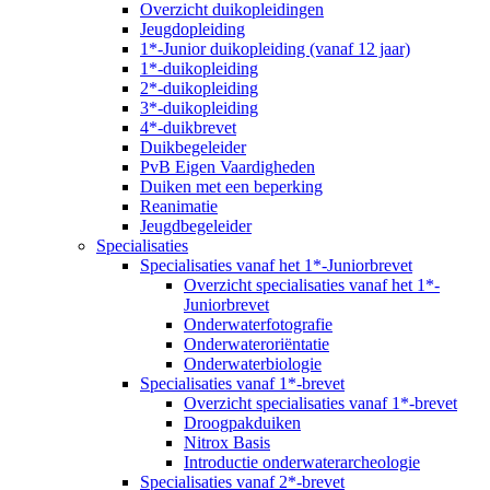
Overzicht duikopleidingen
Jeugdopleiding
1*-Junior duikopleiding (vanaf 12 jaar)
1*-duikopleiding
2*-duikopleiding
3*-duikopleiding
4*-duikbrevet
Duikbegeleider
PvB Eigen Vaardigheden
Duiken met een beperking
Reanimatie
Jeugdbegeleider
Specialisaties
Specialisaties vanaf het 1*-Juniorbrevet
Overzicht specialisaties vanaf het 1*-
Juniorbrevet
Onderwaterfotografie
Onderwateroriëntatie
Onderwaterbiologie
Specialisaties vanaf 1*-brevet
Overzicht specialisaties vanaf 1*-brevet
Droogpakduiken
Nitrox Basis
Introductie onderwaterarcheologie
Specialisaties vanaf 2*-brevet