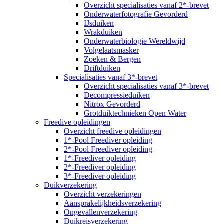
Overzicht specialisaties vanaf 2*-brevet
Onderwaterfotografie Gevorderd
IJsduiken
Wrakduiken
Onderwaterbiologie Wereldwijd
Volgelaatsmasker
Zoeken & Bergen
Driftduiken
Specialisaties vanaf 3*-brevet
Overzicht specialisaties vanaf 3*-brevet
Decompressieduiken
Nitrox Gevorderd
Grotduiktechnieken Open Water
Freedive opleidingen
Overzicht freedive opleidingen
1*-Pool Freediver opleiding
2*-Pool Freediver opleiding
1*-Freediver opleiding
2*-Freediver opleiding
3*-Freediver opleiding
Duikverzekering
Overzicht verzekeringen
Aansprakelijkheidsverzekering
Ongevallenverzekering
Duikreisverzekering