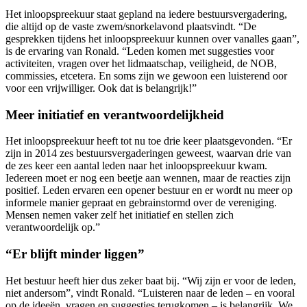
Het inloopspreekuur staat gepland na iedere bestuursvergadering,
die altijd op de vaste zwem/snorkelavond plaatsvindt. “De
gesprekken tijdens het inloopspreekuur kunnen over vanalles gaan”,
is de ervaring van Ronald. “Leden komen met suggesties voor
activiteiten, vragen over het lidmaatschap, veiligheid, de NOB,
commissies, etcetera. En soms zijn we gewoon een luisterend oor
voor een vrijwilliger. Ook dat is belangrijk!”
Meer initiatief en verantwoordelijkheid
Het inloopspreekuur heeft tot nu toe drie keer plaatsgevonden. “Er
zijn in 2014 zes bestuursvergaderingen geweest, waarvan drie van
de zes keer een aantal leden naar het inloopspreekuur kwam.
Iedereen moet er nog een beetje aan wennen, maar de reacties zijn
positief. Leden ervaren een opener bestuur en er wordt nu meer op
informele manier gepraat en gebrainstormd over de vereniging.
Mensen nemen vaker zelf het initiatief en stellen zich
verantwoordelijk op.”
“Er blijft minder liggen”
Het bestuur heeft hier dus zeker baat bij. “Wij zijn er voor de leden,
niet andersom”, vindt Ronald. “Luisteren naar de leden – en vooral
op de ideeën, vragen en suggesties terugkomen – is belangrijk. We