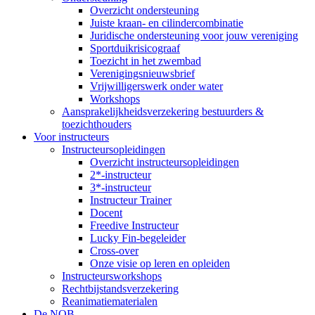
Overzicht ondersteuning
Juiste kraan- en cilindercombinatie
Juridische ondersteuning voor jouw vereniging
Sportduikrisicograaf
Toezicht in het zwembad
Verenigingsnieuwsbrief
Vrijwilligerswerk onder water
Workshops
Aansprakelijkheidsverzekering bestuurders &
toezichthouders
Voor instructeurs
Instructeursopleidingen
Overzicht instructeursopleidingen
2*-instructeur
3*-instructeur
Instructeur Trainer
Docent
Freedive Instructeur
Lucky Fin-begeleider
Cross-over
Onze visie op leren en opleiden
Instructeursworkshops
Rechtbijstandsverzekering
Reanimatiematerialen
De NOB