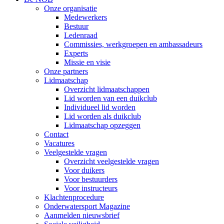
Onze organisatie
Medewerkers
Bestuur
Ledenraad
Commissies, werkgroepen en ambassadeurs
Experts
Missie en visie
Onze partners
Lidmaatschap
Overzicht lidmaatschappen
Lid worden van een duikclub
Individueel lid worden
Lid worden als duikclub
Lidmaatschap opzeggen
Contact
Vacatures
Veelgestelde vragen
Overzicht veelgestelde vragen
Voor duikers
Voor bestuurders
Voor instructeurs
Klachtenprocedure
Onderwatersport Magazine
Aanmelden nieuwsbrief