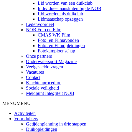
Lid worden van een duikclub
Individueel aansluiten bij de NOB
Lid worden als duikclub
Lidmaatschap opzeggen
Ledenvoordeel
NOB Foto en Film
CMAS WK Film
Foto- en Filmavonden
Foto- en Filmopleidingen
Fotokampioenschap
Onze partners
Onderwatersport Magazine
Veelgestelde vragen
Vacatures
Contact
Klachtenprocedure
Sociale veiligheid
Meldpunt Integriteit NOB
MENU
MENU
Activiteiten
Voor duikers
Getijdenplanning in drie stappen
Duikopleidingen