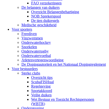
FAQ verzekeringen
De belangen van duikers
Overzicht Belangenbehartiging
NOB Sprekerspool
De tien duikregels
Medische geschiktheid
Voor sporters
Freediven
Vinzwemmen
Onderwaterhockey
Snorkelen
Onderwaterrugby
Onderwatervoetbal
Atletenvertegenwoordiging
De Dopingautoriteit en het Nationaal Dopingreglement
Voor bestuurders
Sterke clubs
Overzicht tips
ScubaFISHual
Regelgeving
Sportakkoord
Veilig duiken
Wet Bestuur en Toezicht Rechtspersonen
(WBTR)
Ondersteuning