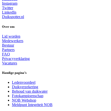
Instagram
Twitter
LinkedIn
Duikspotter.nl
Over ons
Lid worden
Medewerkers
Bestuur
Partners
FAQ
Privacyverklaring
Vacatures
Handige pagina’s
Ledenvoordeel
Duikverzekering
Behoud van duikwater
Fotokampioenschap
NOB Webshop
Meldpunt Integriteit NOB