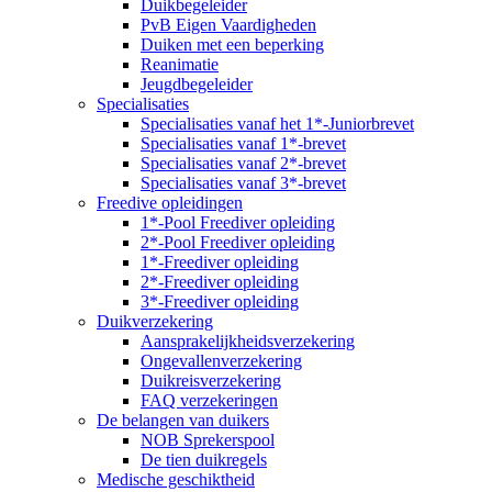
Duikbegeleider
PvB Eigen Vaardigheden
Duiken met een beperking
Reanimatie
Jeugdbegeleider
Specialisaties
Specialisaties vanaf het 1*-Juniorbrevet
Specialisaties vanaf 1*-brevet
Specialisaties vanaf 2*-brevet
Specialisaties vanaf 3*-brevet
Freedive opleidingen
1*-Pool Freediver opleiding
2*-Pool Freediver opleiding
1*-Freediver opleiding
2*-Freediver opleiding
3*-Freediver opleiding
Duikverzekering
Aansprakelijkheidsverzekering
Ongevallenverzekering
Duikreisverzekering
FAQ verzekeringen
De belangen van duikers
NOB Sprekerspool
De tien duikregels
Medische geschiktheid