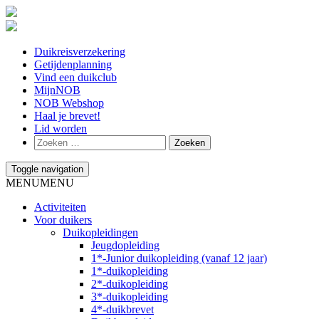
Duikreisverzekering
Getijdenplanning
Vind een duikclub
MijnNOB
NOB Webshop
Haal je brevet!
Lid worden
Toggle navigation
MENU
MENU
Activiteiten
Voor duikers
Duikopleidingen
Jeugdopleiding
1*-Junior duikopleiding (vanaf 12 jaar)
1*-duikopleiding
2*-duikopleiding
3*-duikopleiding
4*-duikbrevet