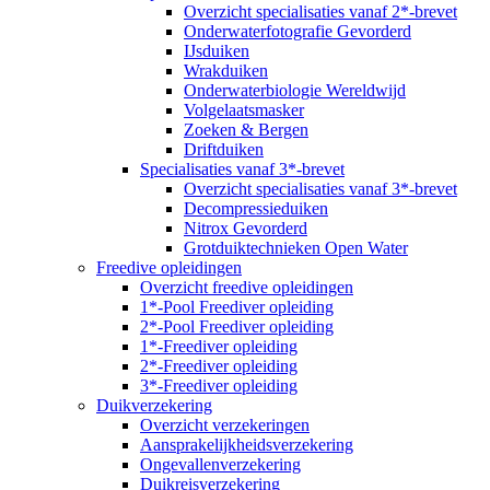
Overzicht specialisaties vanaf 2*-brevet
Onderwaterfotografie Gevorderd
IJsduiken
Wrakduiken
Onderwaterbiologie Wereldwijd
Volgelaatsmasker
Zoeken & Bergen
Driftduiken
Specialisaties vanaf 3*-brevet
Overzicht specialisaties vanaf 3*-brevet
Decompressieduiken
Nitrox Gevorderd
Grotduiktechnieken Open Water
Freedive opleidingen
Overzicht freedive opleidingen
1*-Pool Freediver opleiding
2*-Pool Freediver opleiding
1*-Freediver opleiding
2*-Freediver opleiding
3*-Freediver opleiding
Duikverzekering
Overzicht verzekeringen
Aansprakelijkheidsverzekering
Ongevallenverzekering
Duikreisverzekering