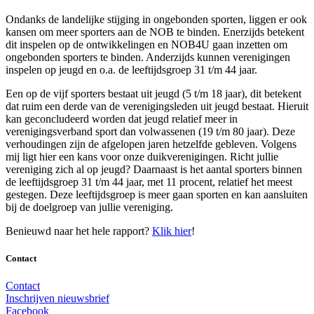
Ondanks de landelijke stijging in ongebonden sporten, liggen er ook
kansen om meer sporters aan de NOB te binden. Enerzijds betekent
dit inspelen op de ontwikkelingen en NOB4U gaan inzetten om
ongebonden sporters te binden. Anderzijds kunnen verenigingen
inspelen op jeugd en o.a. de leeftijdsgroep 31 t/m 44 jaar.
Een op de vijf sporters bestaat uit jeugd (5 t/m 18 jaar), dit betekent
dat ruim een derde van de verenigingsleden uit jeugd bestaat. Hieruit
kan geconcludeerd worden dat jeugd relatief meer in
verenigingsverband sport dan volwassenen (19 t/m 80 jaar). Deze
verhoudingen zijn de afgelopen jaren hetzelfde gebleven. Volgens
mij ligt hier een kans voor onze duikverenigingen. Richt jullie
vereniging zich al op jeugd? Daarnaast is het aantal sporters binnen
de leeftijdsgroep 31 t/m 44 jaar, met 11 procent, relatief het meest
gestegen. Deze leeftijdsgroep is meer gaan sporten en kan aansluiten
bij de doelgroep van jullie vereniging.
Benieuwd naar het hele rapport?
Klik hier
!
Contact
Contact
Inschrijven nieuwsbrief
Facebook