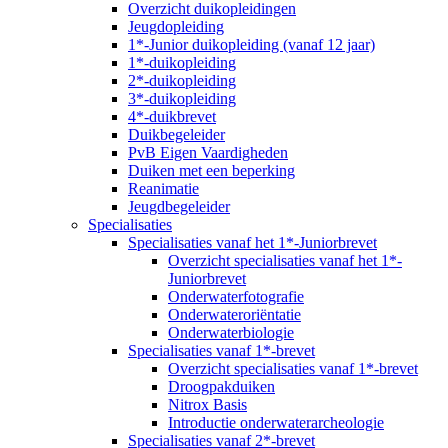
Overzicht duikopleidingen
Jeugdopleiding
1*-Junior duikopleiding (vanaf 12 jaar)
1*-duikopleiding
2*-duikopleiding
3*-duikopleiding
4*-duikbrevet
Duikbegeleider
PvB Eigen Vaardigheden
Duiken met een beperking
Reanimatie
Jeugdbegeleider
Specialisaties
Specialisaties vanaf het 1*-Juniorbrevet
Overzicht specialisaties vanaf het 1*-
Juniorbrevet
Onderwaterfotografie
Onderwateroriëntatie
Onderwaterbiologie
Specialisaties vanaf 1*-brevet
Overzicht specialisaties vanaf 1*-brevet
Droogpakduiken
Nitrox Basis
Introductie onderwaterarcheologie
Specialisaties vanaf 2*-brevet