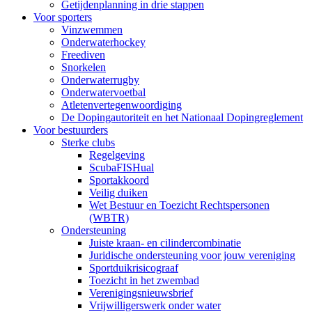
Getijdenplanning in drie stappen
Voor sporters
Vinzwemmen
Onderwaterhockey
Freediven
Snorkelen
Onderwaterrugby
Onderwatervoetbal
Atletenvertegenwoordiging
De Dopingautoriteit en het Nationaal Dopingreglement
Voor bestuurders
Sterke clubs
Regelgeving
ScubaFISHual
Sportakkoord
Veilig duiken
Wet Bestuur en Toezicht Rechtspersonen
(WBTR)
Ondersteuning
Juiste kraan- en cilindercombinatie
Juridische ondersteuning voor jouw vereniging
Sportduikrisicograaf
Toezicht in het zwembad
Verenigingsnieuwsbrief
Vrijwilligerswerk onder water