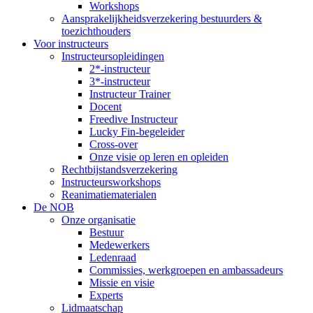
Workshops
Aansprakelijkheidsverzekering bestuurders &
toezichthouders
Voor instructeurs
Instructeursopleidingen
2*-instructeur
3*-instructeur
Instructeur Trainer
Docent
Freedive Instructeur
Lucky Fin-begeleider
Cross-over
Onze visie op leren en opleiden
Rechtbijstandsverzekering
Instructeursworkshops
Reanimatiematerialen
De NOB
Onze organisatie
Bestuur
Medewerkers
Ledenraad
Commissies, werkgroepen en ambassadeurs
Missie en visie
Experts
Lidmaatschap