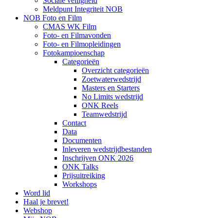
Sociale veiligheid
Meldpunt Integriteit NOB
NOB Foto en Film
CMAS WK Film
Foto- en Filmavonden
Foto- en Filmopleidingen
Fotokampioenschap
Categorieën
Overzicht categorieën
Zoetwaterwedstrijd
Masters en Starters
No Limits wedstrijd
ONK Reels
Teamwedstrijd
Contact
Data
Documenten
Inleveren wedstrijdbestanden
Inschrijven ONK 2026
ONK Talks
Prijsuitreiking
Workshops
Word lid
Haal je brevet!
Webshop