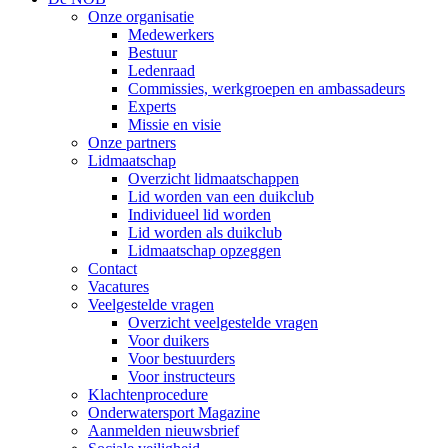
Onze organisatie
Medewerkers
Bestuur
Ledenraad
Commissies, werkgroepen en ambassadeurs
Experts
Missie en visie
Onze partners
Lidmaatschap
Overzicht lidmaatschappen
Lid worden van een duikclub
Individueel lid worden
Lid worden als duikclub
Lidmaatschap opzeggen
Contact
Vacatures
Veelgestelde vragen
Overzicht veelgestelde vragen
Voor duikers
Voor bestuurders
Voor instructeurs
Klachtenprocedure
Onderwatersport Magazine
Aanmelden nieuwsbrief