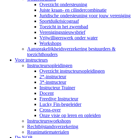
Overzicht ondersteuning
Juiste kraan- en cilindercombinatie
Juridische ondersteuning voor jouw vereniging
Sportduikrisicograaf
Toezicht in het zwembad
Verenigingsnieuwsbrief
Vrijwilligerswerk onder water
Workshops
Aansprakelijkheidsverzekering bestuurders &
toezichthouders
Voor instructeurs
Instructeursopleidingen
Overzicht instructeursopleidingen
2*-instructeur
3*-instructeur
Instructeur Trainer
Docent
Freedive Instructeur
Lucky Fin-begeleider
Cross-over
Onze visie op leren en opleiden
Instructeursworkshops
Rechtbijstandsverzekering
Reanimatiematerialen
De NOB