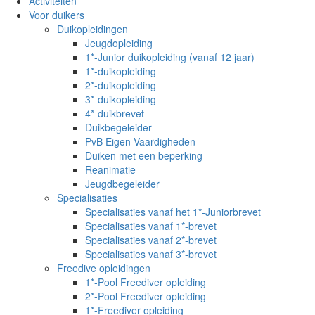
Activiteiten
g
Voor duikers
l
Duikopleidingen
e
Jeugdopleiding
n
1*-Junior duikopleiding (vanaf 12 jaar)
a
1*-duikopleiding
v
2*-duikopleiding
i
3*-duikopleiding
g
4*-duikbrevet
a
Duikbegeleider
t
PvB Eigen Vaardigheden
i
Duiken met een beperking
o
Reanimatie
n
Jeugdbegeleider
Specialisaties
Specialisaties vanaf het 1*-Juniorbrevet
Specialisaties vanaf 1*-brevet
Specialisaties vanaf 2*-brevet
Specialisaties vanaf 3*-brevet
Freedive opleidingen
1*-Pool Freediver opleiding
2*-Pool Freediver opleiding
1*-Freediver opleiding