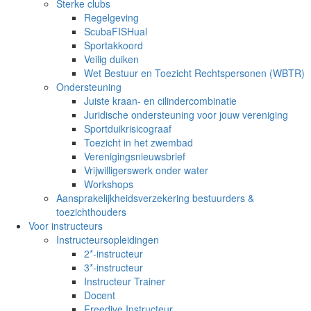
Sterke clubs
Regelgeving
ScubaFISHual
Sportakkoord
Veilig duiken
Wet Bestuur en Toezicht Rechtspersonen (WBTR)
Ondersteuning
Juiste kraan- en cilindercombinatie
Juridische ondersteuning voor jouw vereniging
Sportduikrisicograaf
Toezicht in het zwembad
Verenigingsnieuwsbrief
Vrijwilligerswerk onder water
Workshops
Aansprakelijkheidsverzekering bestuurders &
toezichthouders
Voor instructeurs
Instructeursopleidingen
2*-instructeur
3*-instructeur
Instructeur Trainer
Docent
Freedive Instructeur