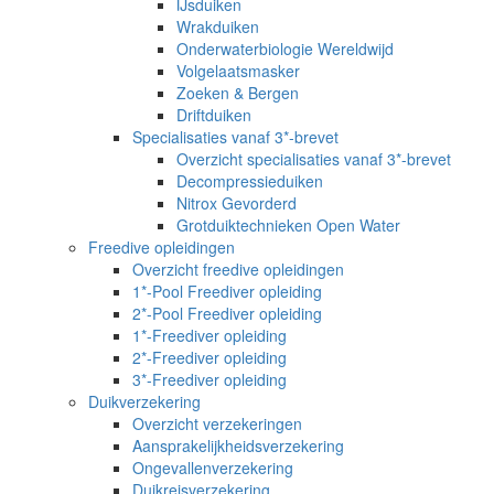
IJsduiken
Wrakduiken
Onderwaterbiologie Wereldwijd
Volgelaatsmasker
Zoeken & Bergen
Driftduiken
Specialisaties vanaf 3*-brevet
Overzicht specialisaties vanaf 3*-brevet
Decompressieduiken
Nitrox Gevorderd
Grotduiktechnieken Open Water
Freedive opleidingen
Overzicht freedive opleidingen
1*-Pool Freediver opleiding
2*-Pool Freediver opleiding
1*-Freediver opleiding
2*-Freediver opleiding
3*-Freediver opleiding
Duikverzekering
Overzicht verzekeringen
Aansprakelijkheidsverzekering
Ongevallenverzekering
Duikreisverzekering