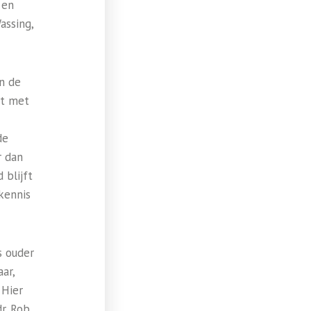
 en
assing,
n de
ht met
de
r dan
 blijft
kennis
s ouder
ar,
 Hier
r. Rob