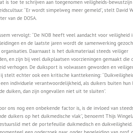
at is toe te schrijven aan toegenomen veiligheids-bewustzijn
heidscultuur. “Er wordt simpelweg meer gemeld”, stelt David W
tter van de DOSA.
ssem vervolgt: “De NOB heeft veel aandacht voor veiligheid i
leidingen en de laatste jaren wordt de samenwerking gezoc
organisaties. Daarnaast is het duikmateriaal steeds veiliger
en, en zijn bij veel duikplaatsen voorzieningen gemaakt die 
heid verhogen. De duiksport is volwassen geworden en veilige
Hij stelt echter ook een kritische kanttekening: “Duikveiligheid
 een individuele verantwoordelijkheid, als duikers buiten hun 
e duiken, dan zijn ongevallen niet uit te sluiten”.
oor ons nog een onbekende factor is, is de invloed van steed
de duikers op het duikmedische vlak”, benoemt Thijs Wingela
stuurslid met de portefeuille duikmedisch en duikveiligheid.
momenteel een onderzoek naar, onder begeleiding van prof. d