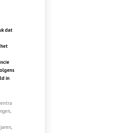
uk dat
 het
incie
volgens
d in
centra
ngen,
jaren,