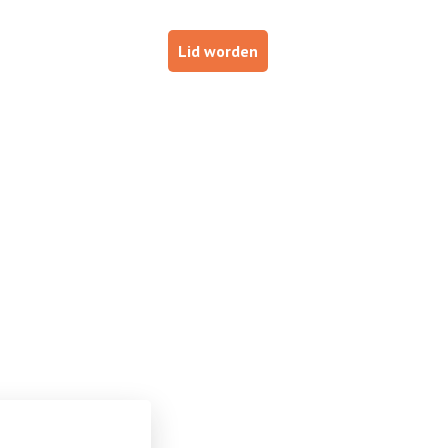
p
Haal je brevet!
Lid worden
ESTUURDERS
VOOR INSTRUCTEURS
DE NOB
it