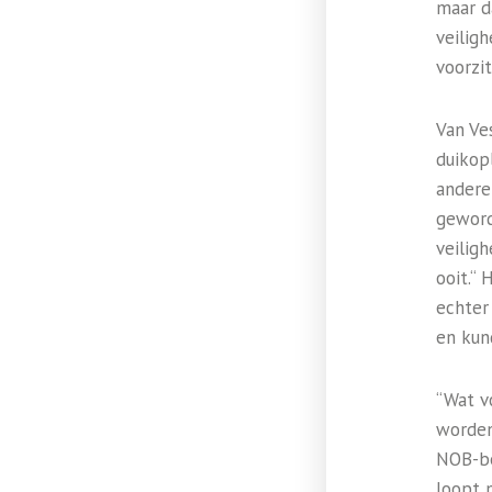
maar d
veilig
voorzi
Van Ve
duikop
andere 
geword
veilig
ooit.“ 
echter
en kund
“Wat v
worden
NOB-be
loopt 