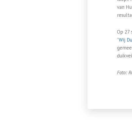
van Hu
resulta
Op 27 
“
Wij Du
gemeen
duikvei
Foto: R