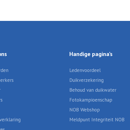
ons
Handige pagina’s
rden
Ledenvoordeel
erkers
Duikverzekering
r
Behoud van duikwater
rs
Fotokampioenschap
NOB Webshop
verklaring
Meldpunt Integriteit NOB
res