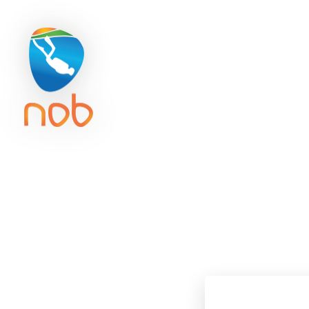
Duikreisverzekering
Getijd
ACTIVITE
D