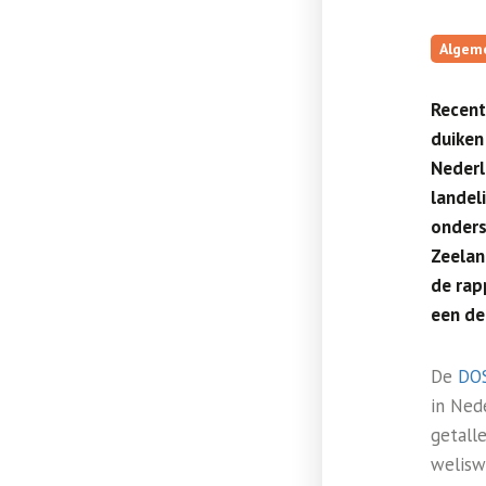
Algem
Recent
duiken 
Nederl
landel
onders
Zeelan
de rap
een de
De
DO
in Ned
getall
welisw