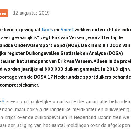
12 augustus 2019
een
e berichtgeving uit
Goes
en
Sneek
wekken onterecht de indr
zeer gevaarlijk is”, zegt Erik van Vessem, voorzitter bij de
andse Onderwatersport Bond (NOB). De cijfers uit 2018 van
ijke register Duikongevallen Statistiek en Analyse (DOSA)
teunen het standpunt van Erik van Vessem. Alleen in de prov
d worden jaarlijks al 800.000 duiken gemaakt. In 2018 zijn 
portage van de DOSA 17 Nederlandse sportduikers behandel
compressiekamer.
SA
is een onafhankelijke organisatie die vanuit alle behandel
erland, maar ook via de landelijke meldkamer en duikverenigi
en krijgt over de duikongevallen in Nederland. Daarin zien we
aar een stijging van het aantal meldingen over de afgelopen 