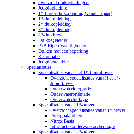
Overzicht duikopleidingen
Jeugdopleiding
1*-Junior duikopleiding (vanaf 12 jaar)
1*-duikopleiding
2*-duikopleiding
3*-duikopleiding
4*-duikbrevet
Duikbegeleider
PvB Eigen Vaardigheden
Duiken met een beperking
Reanimatie
Jeugdbegeleider
Specialisaties
Specialisaties vanaf het 1*-Juniorbrevet
Overzicht specialisaties vanaf het 1*-
Juniorbrevet
Onderwaterfotografie
Onderwateroriëntatie
Onderwaterbiologie
Specialisaties vanaf 1*-brevet
Overzicht specialisaties vanaf 1*-brevet
Droogpakduiken
Nitrox Basis
Introductie onderwaterarcheologie
Specialisaties vanaf 2*-brevet