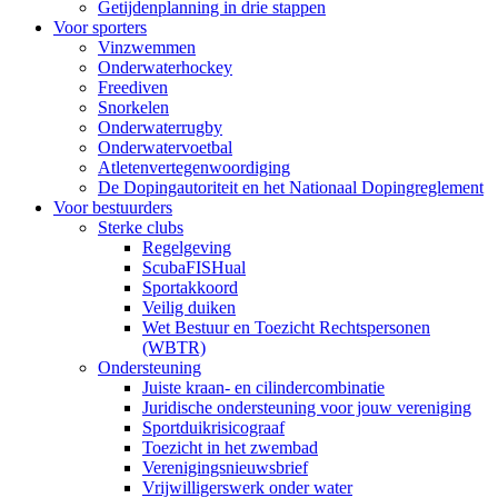
Getijdenplanning in drie stappen
Voor sporters
Vinzwemmen
Onderwaterhockey
Freediven
Snorkelen
Onderwaterrugby
Onderwatervoetbal
Atletenvertegenwoordiging
De Dopingautoriteit en het Nationaal Dopingreglement
Voor bestuurders
Sterke clubs
Regelgeving
ScubaFISHual
Sportakkoord
Veilig duiken
Wet Bestuur en Toezicht Rechtspersonen
(WBTR)
Ondersteuning
Juiste kraan- en cilindercombinatie
Juridische ondersteuning voor jouw vereniging
Sportduikrisicograaf
Toezicht in het zwembad
Verenigingsnieuwsbrief
Vrijwilligerswerk onder water