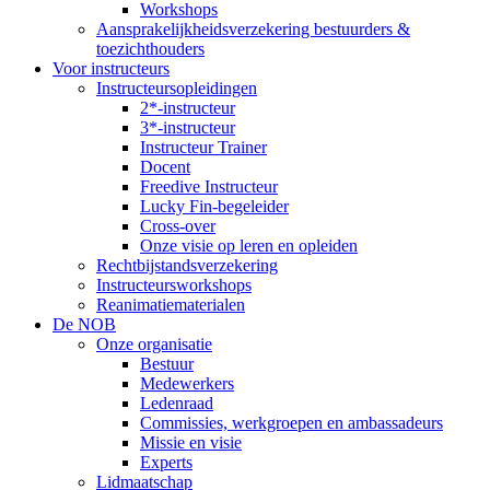
Workshops
Aansprakelijkheidsverzekering bestuurders &
toezichthouders
Voor instructeurs
Instructeursopleidingen
2*-instructeur
3*-instructeur
Instructeur Trainer
Docent
Freedive Instructeur
Lucky Fin-begeleider
Cross-over
Onze visie op leren en opleiden
Rechtbijstandsverzekering
Instructeursworkshops
Reanimatiematerialen
De NOB
Onze organisatie
Bestuur
Medewerkers
Ledenraad
Commissies, werkgroepen en ambassadeurs
Missie en visie
Experts
Lidmaatschap