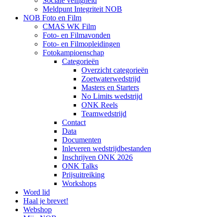
Sociale veiligheid
Meldpunt Integriteit NOB
NOB Foto en Film
CMAS WK Film
Foto- en Filmavonden
Foto- en Filmopleidingen
Fotokampioenschap
Categorieën
Overzicht categorieën
Zoetwaterwedstrijd
Masters en Starters
No Limits wedstrijd
ONK Reels
Teamwedstrijd
Contact
Data
Documenten
Inleveren wedstrijdbestanden
Inschrijven ONK 2026
ONK Talks
Prijsuitreiking
Workshops
Word lid
Haal je brevet!
Webshop