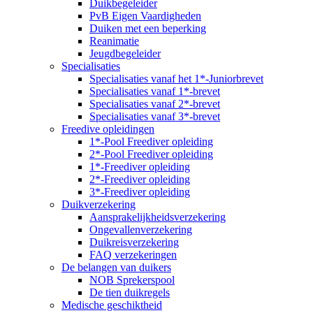
Duikbegeleider
PvB Eigen Vaardigheden
Duiken met een beperking
Reanimatie
Jeugdbegeleider
Specialisaties
Specialisaties vanaf het 1*-Juniorbrevet
Specialisaties vanaf 1*-brevet
Specialisaties vanaf 2*-brevet
Specialisaties vanaf 3*-brevet
Freedive opleidingen
1*-Pool Freediver opleiding
2*-Pool Freediver opleiding
1*-Freediver opleiding
2*-Freediver opleiding
3*-Freediver opleiding
Duikverzekering
Aansprakelijkheidsverzekering
Ongevallenverzekering
Duikreisverzekering
FAQ verzekeringen
De belangen van duikers
NOB Sprekerspool
De tien duikregels
Medische geschiktheid