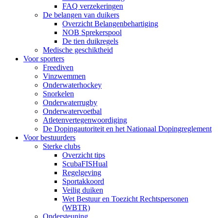
FAQ verzekeringen
De belangen van duikers
Overzicht Belangenbehartiging
NOB Sprekerspool
De tien duikregels
Medische geschiktheid
Voor sporters
Freediven
Vinzwemmen
Onderwaterhockey
Snorkelen
Onderwaterrugby
Onderwatervoetbal
Atletenvertegenwoordiging
De Dopingautoriteit en het Nationaal Dopingreglement
Voor bestuurders
Sterke clubs
Overzicht tips
ScubaFISHual
Regelgeving
Sportakkoord
Veilig duiken
Wet Bestuur en Toezicht Rechtspersonen
(WBTR)
Ondersteuning