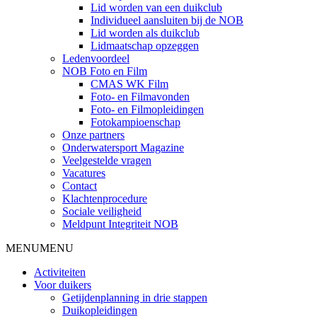
Lid worden van een duikclub
Individueel aansluiten bij de NOB
Lid worden als duikclub
Lidmaatschap opzeggen
Ledenvoordeel
NOB Foto en Film
CMAS WK Film
Foto- en Filmavonden
Foto- en Filmopleidingen
Fotokampioenschap
Onze partners
Onderwatersport Magazine
Veelgestelde vragen
Vacatures
Contact
Klachtenprocedure
Sociale veiligheid
Meldpunt Integriteit NOB
MENU
MENU
Activiteiten
Voor duikers
Getijdenplanning in drie stappen
Duikopleidingen