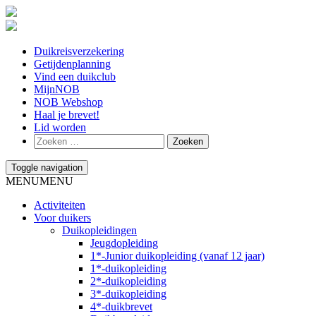
Duikreisverzekering
Getijdenplanning
Vind een duikclub
MijnNOB
NOB Webshop
Haal je brevet!
Lid worden
Toggle navigation
MENU
MENU
Activiteiten
Voor duikers
Duikopleidingen
Jeugdopleiding
1*-Junior duikopleiding (vanaf 12 jaar)
1*-duikopleiding
2*-duikopleiding
3*-duikopleiding
4*-duikbrevet