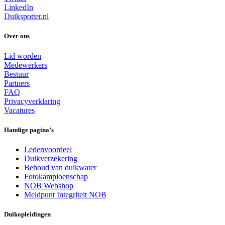
LinkedIn
Duikspotter.nl
Over ons
Lid worden
Medewerkers
Bestuur
Partners
FAQ
Privacyverklaring
Vacatures
Handige pagina’s
Ledenvoordeel
Duikverzekering
Behoud van duikwater
Fotokampioenschap
NOB Webshop
Meldpunt Integriteit NOB
Duikopleidingen