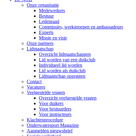
Onze organisatie
Medewerkers
Bestuur
Ledenraad
Commissies, werkgroepen en ambassadeurs
Experts
Missie en visie
Onze partners
Lidmaatschap
Overzicht lidmaatschappen
Lid worden van een duikclub
Individueel lid worden
Lid worden als duikclub
Lidmaatschap opzeggen
Contact
Vacatures
Veelgestelde vragen
Overzicht veelgestelde vragen
Voor duikers
Voor bestuurders
Voor instructeurs
Klachtenprocedure
Onderwatersport Magazine
Aanmelden nieuwsbrief