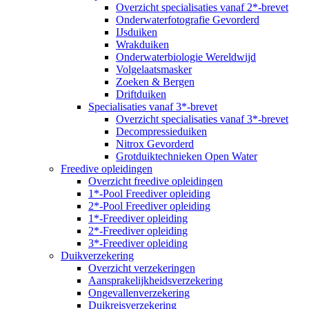
Overzicht specialisaties vanaf 2*-brevet
Onderwaterfotografie Gevorderd
IJsduiken
Wrakduiken
Onderwaterbiologie Wereldwijd
Volgelaatsmasker
Zoeken & Bergen
Driftduiken
Specialisaties vanaf 3*-brevet
Overzicht specialisaties vanaf 3*-brevet
Decompressieduiken
Nitrox Gevorderd
Grotduiktechnieken Open Water
Freedive opleidingen
Overzicht freedive opleidingen
1*-Pool Freediver opleiding
2*-Pool Freediver opleiding
1*-Freediver opleiding
2*-Freediver opleiding
3*-Freediver opleiding
Duikverzekering
Overzicht verzekeringen
Aansprakelijkheidsverzekering
Ongevallenverzekering
Duikreisverzekering