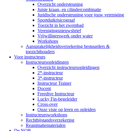
Overzicht ondersteuning
Juiste kraan- en cilindercombinatie
Juridische ondersteuning voor jouw vereniging
Sportduikrisicograaf
Toezicht in het zwembad
Verenigingsnieuwsbrief
Vrijwilligerswerk onder water
Workshops
Aansprakelijkheidsverzekering bestuurders &
toezichthouders
Voor instructeurs
Instructeursopleidingen
Overzicht instructeursopleidingen
2*-instructeur
3*-instructeur
Instructeur Trainer
Docent
Freedive Instructeur
Lucky Fin-begeleider
Cross-over
Onze visie op leren en opleiden
Instructeursworkshops
Rechtbijstandsverzekering
Reanimatiematerialen
De NOB