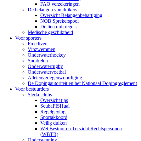
FAQ verzekeringen
De belangen van duikers
Overzicht Belangenbehartiging
NOB Sprekerspool
De tien duikregels
Medische geschiktheid
Voor sporters
Freediven
Vinzwemmen
Onderwaterhockey
Snorkelen
Onderwaterrugby
Onderwatervoetbal
Atletenvertegenwoordiging
De Dopingautoriteit en het Nationaal Dopingreglement
Voor bestuurders
Sterke clubs
Overzicht tips
ScubaFISHual
Regelgeving
Sportakkoord
Veilig duiken
Wet Bestuur en Toezicht Rechtspersonen
(WBTR)
Ondersteuning