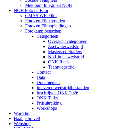
Sociale veiligheid
Meldpunt Integriteit NOB
NOB Foto en Film
CMAS WK Film
Foto- en Filmavonden
Foto- en Filmopleidingen
Fotokampioenschap
Categorieën
Overzicht categorieën
Zoetwaterwedstrijd
Masters en Starters
No Limits wedstrijd
ONK Reels
Teamwedstrijd
Contact
Data
Documenten
Inleveren wedstrijdbestanden
Inschrijven ONK 2026
ONK Talks
Prijsuitreiking
Workshops
Word lid
Haal je brevet!
Webshop