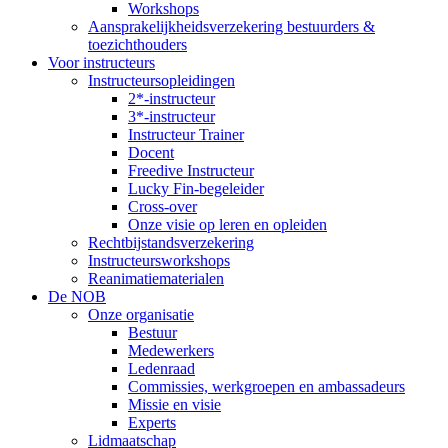
Workshops
Aansprakelijkheidsverzekering bestuurders &
toezichthouders
Voor instructeurs
Instructeursopleidingen
2*-instructeur
3*-instructeur
Instructeur Trainer
Docent
Freedive Instructeur
Lucky Fin-begeleider
Cross-over
Onze visie op leren en opleiden
Rechtbijstandsverzekering
Instructeursworkshops
Reanimatiematerialen
De NOB
Onze organisatie
Bestuur
Medewerkers
Ledenraad
Commissies, werkgroepen en ambassadeurs
Missie en visie
Experts
Lidmaatschap