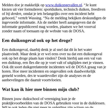
Melden doe je makkelijk op
www.duikongevallen.nl
. “Je kunt
kiezen uit vier formulieren: sportduiken, technisch duiken, freediven
of
bij derden,
omdat je iets belangrijks over een incident hebt
gehoord,” vertelt Wassing. “Na de melding bekijken deskundigen de
ingevoerde informatie. Als de melder heeft aangegeven dat de
informatie gepubliceerd mag worden, plaatsen we het voorval
zonder naam of toenaam op de website van de DOSA.
Een duikongeval ook op het droge?
Een duikongeval, daarbij denk je al snel dat dit ín het water
plaatsvindt. Maar denk je er wel eens over na dat een duikongeval
ook op het droge plaats kan vinden? Denk hierbij aan een val van
een duiktrap, een fles die op je voet valt of uitglijden met je vinnen.
Ook dit soort duikgerelateerde incidenten wil de DOSA graag van je
horen. Hoe meer incidenten en ongevallen ook daadwerkelijk
gemeld worden, des te waardevoller zijn de analyses en de
aanbevelingen die daaruit voortvloeien.
Wat kan ik hier mee binnen mijn club?
Binnen jouw duikschool of vereniging kun je de
praktijkvoorbeelden van de DOSA gebruiken voor in de duiklessen.
Wil je ook leden die niet meer in opleiding zijn wijzen op de