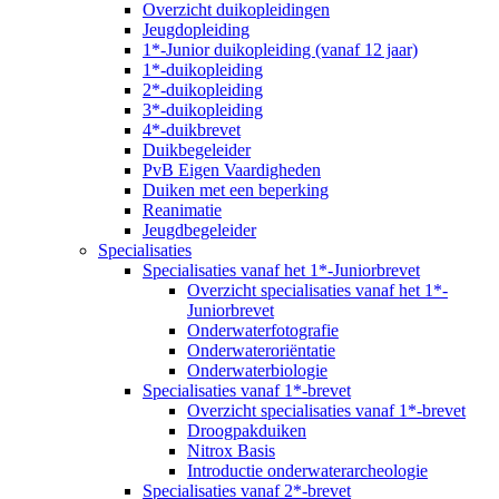
Overzicht duikopleidingen
Jeugdopleiding
1*-Junior duikopleiding (vanaf 12 jaar)
1*-duikopleiding
2*-duikopleiding
3*-duikopleiding
4*-duikbrevet
Duikbegeleider
PvB Eigen Vaardigheden
Duiken met een beperking
Reanimatie
Jeugdbegeleider
Specialisaties
Specialisaties vanaf het 1*-Juniorbrevet
Overzicht specialisaties vanaf het 1*-
Juniorbrevet
Onderwaterfotografie
Onderwateroriëntatie
Onderwaterbiologie
Specialisaties vanaf 1*-brevet
Overzicht specialisaties vanaf 1*-brevet
Droogpakduiken
Nitrox Basis
Introductie onderwaterarcheologie
Specialisaties vanaf 2*-brevet