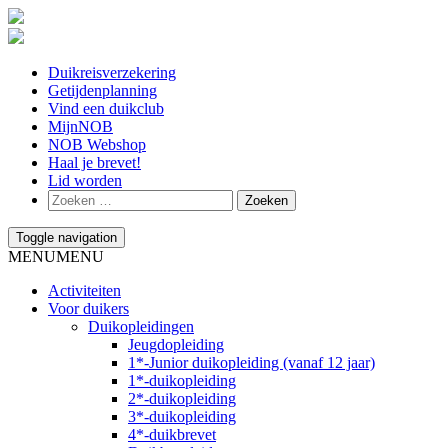
Duikreisverzekering
Getijdenplanning
Vind een duikclub
MijnNOB
NOB Webshop
Haal je brevet!
Lid worden
Toggle navigation
MENU
MENU
Activiteiten
Voor duikers
Duikopleidingen
Jeugdopleiding
1*-Junior duikopleiding (vanaf 12 jaar)
1*-duikopleiding
2*-duikopleiding
3*-duikopleiding
4*-duikbrevet