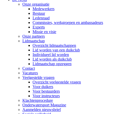
Onze organisatie
Medewerkers
Bestuur
Ledenraad
Commissies, werkgroepen en ambassadeurs
Experts
Missie en visie
Onze partners
Lidmaatschap
Overzicht lidmaatschappen
Lid worden van een duikclub
Individueel lid worden
Lid worden als duikclub
Lidmaatschap opzeggen
Contact
Vacatures
Veelgestelde vragen
Overzicht veelgestelde vragen
Voor duikers
Voor bestuurders
Voor instructeurs
Klachtenprocedure
Onderwatersport Magazine
Aanmelden nieuwsbrief