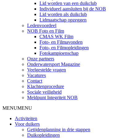
Lid worden van een duikclub
Individueel aansluiten bij de NOB
Lid worden als duikclub
Lidmaatschap opzeggen
Ledenvoordeel
NOB Foto en Film
CMAS WK Film
Foto- en Filmavonden
Foto- en Filmopleidingen
Fotokampioenschap
Onze partners
Onderwatersport Magazine
Veelgestelde vragen
Vacatures
Contact
Klachtenprocedure
Sociale veiligheid
Meldpunt Integriteit NOB
MENU
MENU
Activiteiten
Voor duikers
Getijdenplanning in drie stappen
Duikopleidingen