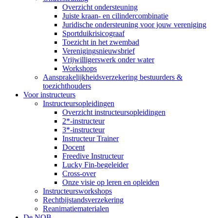
Overzicht ondersteuning
Juiste kraan- en cilindercombinatie
Juridische ondersteuning voor jouw vereniging
Sportduikrisicograaf
Toezicht in het zwembad
Verenigingsnieuwsbrief
Vrijwilligerswerk onder water
Workshops
Aansprakelijkheidsverzekering bestuurders &
toezichthouders
Voor instructeurs
Instructeursopleidingen
Overzicht instructeursopleidingen
2*-instructeur
3*-instructeur
Instructeur Trainer
Docent
Freedive Instructeur
Lucky Fin-begeleider
Cross-over
Onze visie op leren en opleiden
Instructeursworkshops
Rechtbijstandsverzekering
Reanimatiematerialen
De NOB