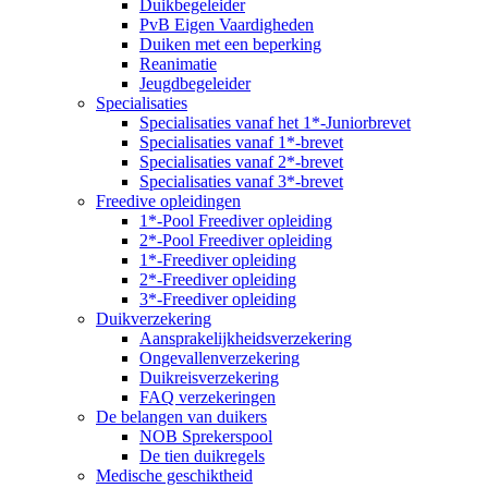
Duikbegeleider
PvB Eigen Vaardigheden
Duiken met een beperking
Reanimatie
Jeugdbegeleider
Specialisaties
Specialisaties vanaf het 1*-Juniorbrevet
Specialisaties vanaf 1*-brevet
Specialisaties vanaf 2*-brevet
Specialisaties vanaf 3*-brevet
Freedive opleidingen
1*-Pool Freediver opleiding
2*-Pool Freediver opleiding
1*-Freediver opleiding
2*-Freediver opleiding
3*-Freediver opleiding
Duikverzekering
Aansprakelijkheidsverzekering
Ongevallenverzekering
Duikreisverzekering
FAQ verzekeringen
De belangen van duikers
NOB Sprekerspool
De tien duikregels
Medische geschiktheid