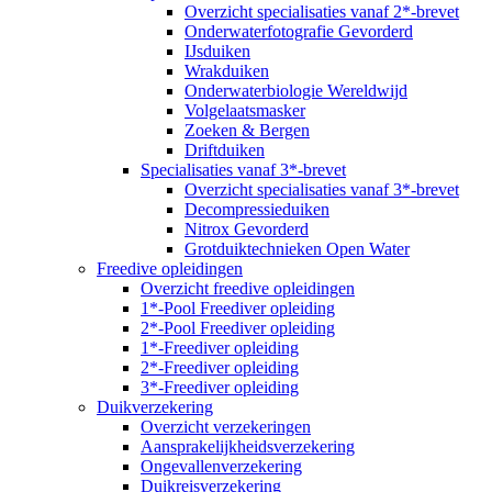
Overzicht specialisaties vanaf 2*-brevet
Onderwaterfotografie Gevorderd
IJsduiken
Wrakduiken
Onderwaterbiologie Wereldwijd
Volgelaatsmasker
Zoeken & Bergen
Driftduiken
Specialisaties vanaf 3*-brevet
Overzicht specialisaties vanaf 3*-brevet
Decompressieduiken
Nitrox Gevorderd
Grotduiktechnieken Open Water
Freedive opleidingen
Overzicht freedive opleidingen
1*-Pool Freediver opleiding
2*-Pool Freediver opleiding
1*-Freediver opleiding
2*-Freediver opleiding
3*-Freediver opleiding
Duikverzekering
Overzicht verzekeringen
Aansprakelijkheidsverzekering
Ongevallenverzekering
Duikreisverzekering