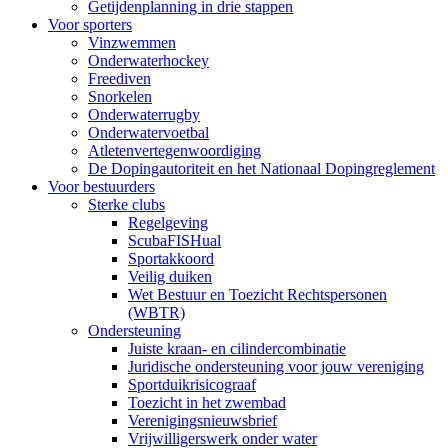
Getijdenplanning in drie stappen
Voor sporters
Vinzwemmen
Onderwaterhockey
Freediven
Snorkelen
Onderwaterrugby
Onderwatervoetbal
Atletenvertegenwoordiging
De Dopingautoriteit en het Nationaal Dopingreglement
Voor bestuurders
Sterke clubs
Regelgeving
ScubaFISHual
Sportakkoord
Veilig duiken
Wet Bestuur en Toezicht Rechtspersonen
(WBTR)
Ondersteuning
Juiste kraan- en cilindercombinatie
Juridische ondersteuning voor jouw vereniging
Sportduikrisicograaf
Toezicht in het zwembad
Verenigingsnieuwsbrief
Vrijwilligerswerk onder water