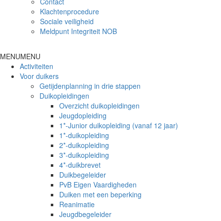
Contact
Klachtenprocedure
Sociale veiligheid
Meldpunt Integriteit NOB
MENU
MENU
Activiteiten
Voor duikers
Getijdenplanning in drie stappen
Duikopleidingen
Overzicht duikopleidingen
Jeugdopleiding
1*-Junior duikopleiding (vanaf 12 jaar)
1*-duikopleiding
2*-duikopleiding
3*-duikopleiding
4*-duikbrevet
Duikbegeleider
PvB Eigen Vaardigheden
Duiken met een beperking
Reanimatie
Jeugdbegeleider