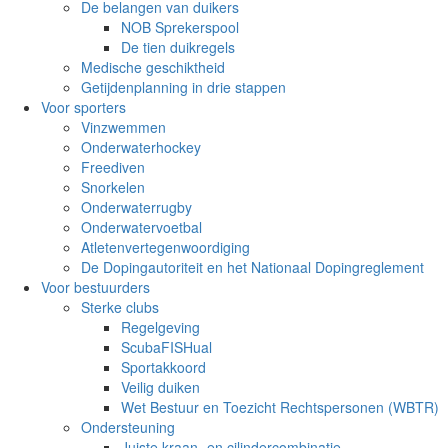
De belangen van duikers
NOB Sprekerspool
De tien duikregels
Medische geschiktheid
Getijdenplanning in drie stappen
Voor sporters
Vinzwemmen
Onderwaterhockey
Freediven
Snorkelen
Onderwaterrugby
Onderwatervoetbal
Atletenvertegenwoordiging
De Dopingautoriteit en het Nationaal Dopingreglement
Voor bestuurders
Sterke clubs
Regelgeving
ScubaFISHual
Sportakkoord
Veilig duiken
Wet Bestuur en Toezicht Rechtspersonen (WBTR)
Ondersteuning
Juiste kraan- en cilindercombinatie