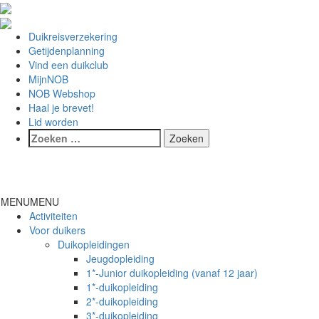
Duikreisverzekering
Getijdenplanning
Vind een duikclub
MijnNOB
NOB Webshop
Haal je brevet!
Lid worden
Toggl
naviga
MENU
MENU
Activiteiten
Voor duikers
Duikopleidingen
Jeugdopleiding
1*-Junior duikopleiding (vanaf 12 jaar)
1*-duikopleiding
2*-duikopleiding
3*-duikopleiding