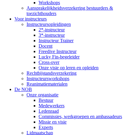
Workshops
Aansprakelijkheidsverzekering bestuurders &
toezichthouders
Voor instructeurs
Instructeursopleidingen
2*-instructeur
3*-instructeur
Instructeur Trainer
Docent
Freedive Instructeur
Lucky Fin-begeleider
Cross-over
Onze visie op leren en opleiden
Rechtbijstandsverzekering
Instructeursworkshops
Reanimatiematerialen
De NOB
Onze organisatie
Bestuur
Medewerkers
Ledenraad
Commissies, werkgroepen en ambassadeurs
Missie en visie
Experts
Lidmaatschap