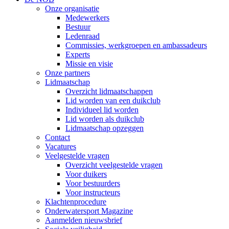
Onze organisatie
Medewerkers
Bestuur
Ledenraad
Commissies, werkgroepen en ambassadeurs
Experts
Missie en visie
Onze partners
Lidmaatschap
Overzicht lidmaatschappen
Lid worden van een duikclub
Individueel lid worden
Lid worden als duikclub
Lidmaatschap opzeggen
Contact
Vacatures
Veelgestelde vragen
Overzicht veelgestelde vragen
Voor duikers
Voor bestuurders
Voor instructeurs
Klachtenprocedure
Onderwatersport Magazine
Aanmelden nieuwsbrief