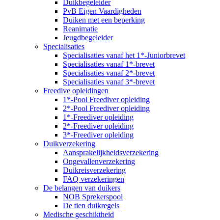
Duikbegeleider
PvB Eigen Vaardigheden
Duiken met een beperking
Reanimatie
Jeugdbegeleider
Specialisaties
Specialisaties vanaf het 1*-Juniorbrevet
Specialisaties vanaf 1*-brevet
Specialisaties vanaf 2*-brevet
Specialisaties vanaf 3*-brevet
Freedive opleidingen
1*-Pool Freediver opleiding
2*-Pool Freediver opleiding
1*-Freediver opleiding
2*-Freediver opleiding
3*-Freediver opleiding
Duikverzekering
Aansprakelijkheidsverzekering
Ongevallenverzekering
Duikreisverzekering
FAQ verzekeringen
De belangen van duikers
NOB Sprekerspool
De tien duikregels
Medische geschiktheid