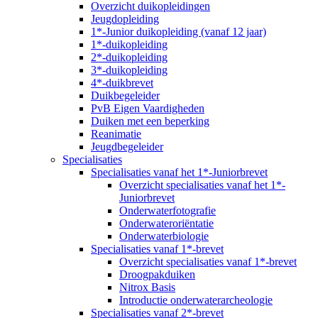
Overzicht duikopleidingen
Jeugdopleiding
1*-Junior duikopleiding (vanaf 12 jaar)
1*-duikopleiding
2*-duikopleiding
3*-duikopleiding
4*-duikbrevet
Duikbegeleider
PvB Eigen Vaardigheden
Duiken met een beperking
Reanimatie
Jeugdbegeleider
Specialisaties
Specialisaties vanaf het 1*-Juniorbrevet
Overzicht specialisaties vanaf het 1*-
Juniorbrevet
Onderwaterfotografie
Onderwateroriëntatie
Onderwaterbiologie
Specialisaties vanaf 1*-brevet
Overzicht specialisaties vanaf 1*-brevet
Droogpakduiken
Nitrox Basis
Introductie onderwaterarcheologie
Specialisaties vanaf 2*-brevet