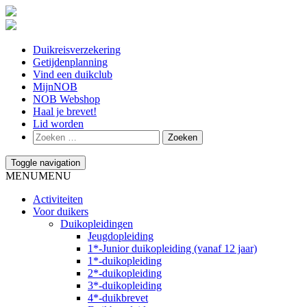
Duikreisverzekering
Getijdenplanning
Vind een duikclub
MijnNOB
NOB Webshop
Haal je brevet!
Lid worden
Toggle navigation
MENU
MENU
Activiteiten
Voor duikers
Duikopleidingen
Jeugdopleiding
1*-Junior duikopleiding (vanaf 12 jaar)
1*-duikopleiding
2*-duikopleiding
3*-duikopleiding
4*-duikbrevet