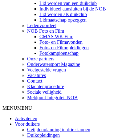
Lid worden van een duikclub
Individueel aansluiten bij de NOB
Lid worden als duikclub
Lidmaatschap opzeggen
Ledenvoordeel
NOB Foto en Film
CMAS WK Film
Foto- en Filmavonden
Foto- en Filmopleidingen
Fotokampioenschap
Onze partners
Onderwatersport Magazine
Veelgestelde vragen
Vacatures
Contact
Klachtenprocedure
Sociale veiligheid
Meldpunt Integriteit NOB
MENU
MENU
Activiteiten
Voor duikers
Getijdenplanning in drie stappen
Duikopleidingen