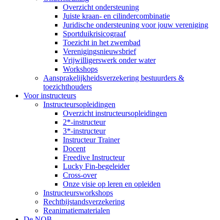
Overzicht ondersteuning
Juiste kraan- en cilindercombinatie
Juridische ondersteuning voor jouw vereniging
Sportduikrisicograaf
Toezicht in het zwembad
Verenigingsnieuwsbrief
Vrijwilligerswerk onder water
Workshops
Aansprakelijkheidsverzekering bestuurders &
toezichthouders
Voor instructeurs
Instructeursopleidingen
Overzicht instructeursopleidingen
2*-instructeur
3*-instructeur
Instructeur Trainer
Docent
Freedive Instructeur
Lucky Fin-begeleider
Cross-over
Onze visie op leren en opleiden
Instructeursworkshops
Rechtbijstandsverzekering
Reanimatiematerialen
De NOB