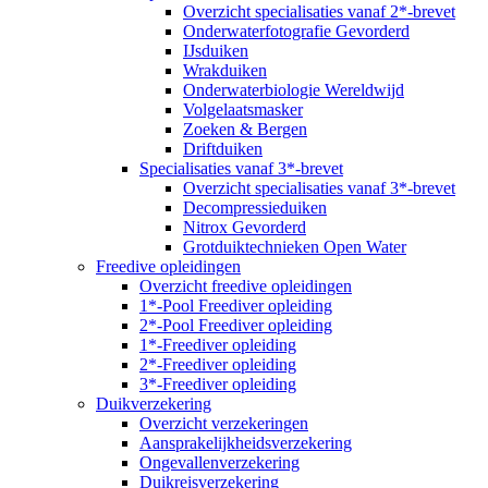
Overzicht specialisaties vanaf 2*-brevet
Onderwaterfotografie Gevorderd
IJsduiken
Wrakduiken
Onderwaterbiologie Wereldwijd
Volgelaatsmasker
Zoeken & Bergen
Driftduiken
Specialisaties vanaf 3*-brevet
Overzicht specialisaties vanaf 3*-brevet
Decompressieduiken
Nitrox Gevorderd
Grotduiktechnieken Open Water
Freedive opleidingen
Overzicht freedive opleidingen
1*-Pool Freediver opleiding
2*-Pool Freediver opleiding
1*-Freediver opleiding
2*-Freediver opleiding
3*-Freediver opleiding
Duikverzekering
Overzicht verzekeringen
Aansprakelijkheidsverzekering
Ongevallenverzekering
Duikreisverzekering