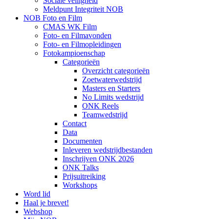
Sociale veiligheid
Meldpunt Integriteit NOB
NOB Foto en Film
CMAS WK Film
Foto- en Filmavonden
Foto- en Filmopleidingen
Fotokampioenschap
Categorieën
Overzicht categorieën
Zoetwaterwedstrijd
Masters en Starters
No Limits wedstrijd
ONK Reels
Teamwedstrijd
Contact
Data
Documenten
Inleveren wedstrijdbestanden
Inschrijven ONK 2026
ONK Talks
Prijsuitreiking
Workshops
Word lid
Haal je brevet!
Webshop