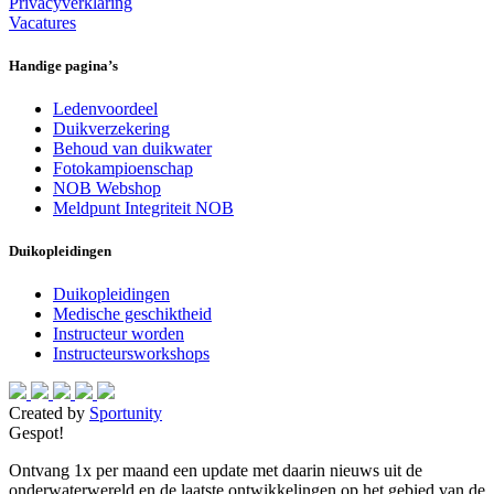
Privacyverklaring
Vacatures
Handige pagina’s
Ledenvoordeel
Duikverzekering
Behoud van duikwater
Fotokampioenschap
NOB Webshop
Meldpunt Integriteit NOB
Duikopleidingen
Duikopleidingen
Medische geschiktheid
Instructeur worden
Instructeursworkshops
Created by
Sportunity
Gespot!
Ontvang 1x per maand een update met daarin nieuws uit de
onderwaterwereld en de laatste ontwikkelingen op het gebied van de