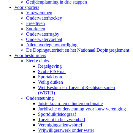
Getijdenplanning in drie stappen
Voor sporters
Vinzwemmen
Onderwaterhockey
Freediven
Snorkelen
Onderwaterrugby
Onderwatervoetbal
Atletenvertegenwoordiging
De Dopingautoriteit en het Nationaal Dopingreglement
Voor bestuurders
Sterke clubs
Regelgeving
ScubaFISHual
Sportakkoord
Veilig duiken
Wet Bestuur en Toezicht Rechtspersonen
(WBTR)
Ondersteuning
Juiste kraan- en cilindercombinatie
Juridische ondersteuning voor jouw vereniging
Sportduikrisicograaf
Toezicht in het zwembad
Verenigingsnieuwsbrief
Vrijwilligerswerk onder water