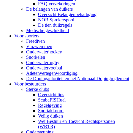
FAQ verzekeringen
De belangen van duikers
Overzicht Belangenbehartiging
NOB Sprekerspool
De tien duikregels
Medische geschiktheid
Voor sporters
Freediven
Vinzwemmen
Onderwaterhockey
Snorkelen
Onderwaterrugby
Onderwatervoetbal
Atletenvertegenwoordiging
De Dopingautoriteit en het Nationaal Dopingreglement
Voor bestuurders
Sterke clubs
Overzicht tips
ScubaFISHual
Regelgeving
Sportakkoord
Veilig duiken
Wet Bestuur en Toezicht Rechtspersonen
(WBTR)
Ondersteuning