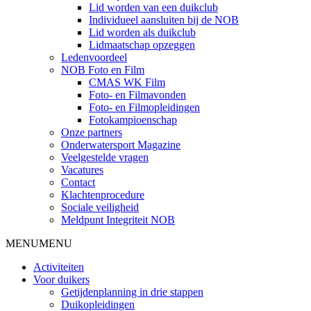
Lid worden van een duikclub
Individueel aansluiten bij de NOB
Lid worden als duikclub
Lidmaatschap opzeggen
Ledenvoordeel
NOB Foto en Film
CMAS WK Film
Foto- en Filmavonden
Foto- en Filmopleidingen
Fotokampioenschap
Onze partners
Onderwatersport Magazine
Veelgestelde vragen
Vacatures
Contact
Klachtenprocedure
Sociale veiligheid
Meldpunt Integriteit NOB
MENU
MENU
Activiteiten
Voor duikers
Getijdenplanning in drie stappen
Duikopleidingen