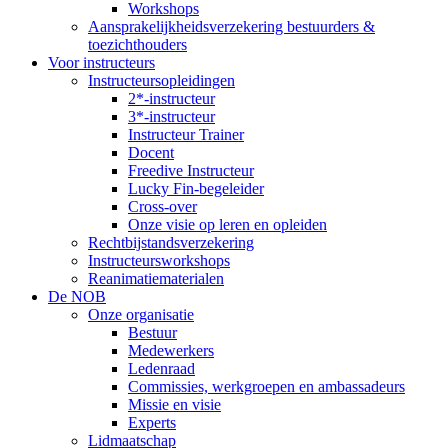
Workshops
Aansprakelijkheidsverzekering bestuurders &
toezichthouders
Voor instructeurs
Instructeursopleidingen
2*-instructeur
3*-instructeur
Instructeur Trainer
Docent
Freedive Instructeur
Lucky Fin-begeleider
Cross-over
Onze visie op leren en opleiden
Rechtbijstandsverzekering
Instructeursworkshops
Reanimatiematerialen
De NOB
Onze organisatie
Bestuur
Medewerkers
Ledenraad
Commissies, werkgroepen en ambassadeurs
Missie en visie
Experts
Lidmaatschap