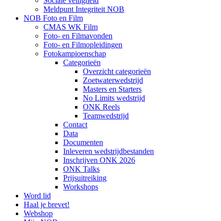
Sociale veiligheid
Meldpunt Integriteit NOB
NOB Foto en Film
CMAS WK Film
Foto- en Filmavonden
Foto- en Filmopleidingen
Fotokampioenschap
Categorieën
Overzicht categorieën
Zoetwaterwedstrijd
Masters en Starters
No Limits wedstrijd
ONK Reels
Teamwedstrijd
Contact
Data
Documenten
Inleveren wedstrijdbestanden
Inschrijven ONK 2026
ONK Talks
Prijsuitreiking
Workshops
Word lid
Haal je brevet!
Webshop