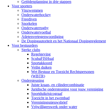
Getijdenplanning in drie stappen
Voor sporters
Vinzwemmen
Onderwaterhockey
Freediven
Snorkelen
Onderwaterrugby
Onderwatervoetbal
Atletenvertegenwoordiging
De Dopingautoriteit en het Nationaal Dopingreglement
Voor bestuurders
Sterke clubs
Regelgeving
ScubaFISHual
Sportakkoord
Veilig duiken
Wet Bestuur en Toezicht Rechtspersonen
(WBTR)
Ondersteuning
Juiste kraan- en cilindercombinatie
Juridische ondersteuning voor jouw vereniging
Sportduikrisicograaf
Toezicht in het zwembad
Verenigingsnieuwsbrief
Vrijwilligerswerk onder water