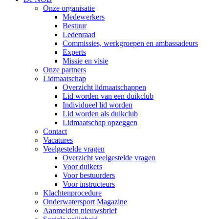
Onze organisatie
Medewerkers
Bestuur
Ledenraad
Commissies, werkgroepen en ambassadeurs
Experts
Missie en visie
Onze partners
Lidmaatschap
Overzicht lidmaatschappen
Lid worden van een duikclub
Individueel lid worden
Lid worden als duikclub
Lidmaatschap opzeggen
Contact
Vacatures
Veelgestelde vragen
Overzicht veelgestelde vragen
Voor duikers
Voor bestuurders
Voor instructeurs
Klachtenprocedure
Onderwatersport Magazine
Aanmelden nieuwsbrief