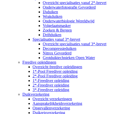
Overzicht specialisaties vanaf 2*-brevet
Onderwaterfotografie Gevorderd
IJsduiken
Wrakduiken
Onderwaterbiologie Wereldwijd
Volgelaatsmasker
Zoeken & Bergen
Driftduiken
Specialisaties vanaf 3*-brevet
Overzicht specialisaties vanaf 3*-brevet
Decompressieduiken
Nitrox Gevorderd
Grotduiktechnieken Open Water
Freedive opleidingen
Overzicht freedive opleidingen
1*-Pool Freediver opleiding
2*-Pool Freediver opleiding
1*-Freediver opleiding
2*-Freediver opleiding
3*-Freediver opleiding
Duikverzekering
Overzicht verzekeringen
Aansprakelijkheidsverzekering
Ongevallenverzekering
Duikreisverzekering