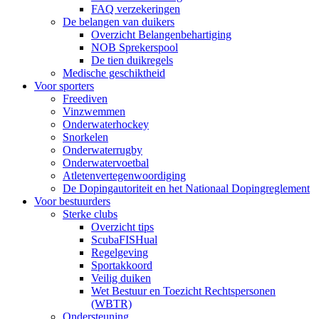
FAQ verzekeringen
De belangen van duikers
Overzicht Belangenbehartiging
NOB Sprekerspool
De tien duikregels
Medische geschiktheid
Voor sporters
Freediven
Vinzwemmen
Onderwaterhockey
Snorkelen
Onderwaterrugby
Onderwatervoetbal
Atletenvertegenwoordiging
De Dopingautoriteit en het Nationaal Dopingreglement
Voor bestuurders
Sterke clubs
Overzicht tips
ScubaFISHual
Regelgeving
Sportakkoord
Veilig duiken
Wet Bestuur en Toezicht Rechtspersonen
(WBTR)
Ondersteuning