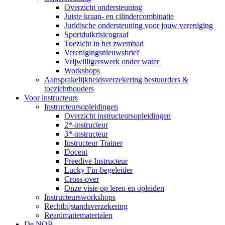
Overzicht ondersteuning
Juiste kraan- en cilindercombinatie
Juridische ondersteuning voor jouw vereniging
Sportduikrisicograaf
Toezicht in het zwembad
Verenigingsnieuwsbrief
Vrijwilligerswerk onder water
Workshops
Aansprakelijkheidsverzekering bestuurders &
toezichthouders
Voor instructeurs
Instructeursopleidingen
Overzicht instructeursopleidingen
2*-instructeur
3*-instructeur
Instructeur Trainer
Docent
Freedive Instructeur
Lucky Fin-begeleider
Cross-over
Onze visie op leren en opleiden
Instructeursworkshops
Rechtbijstandsverzekering
Reanimatiematerialen
De NOB