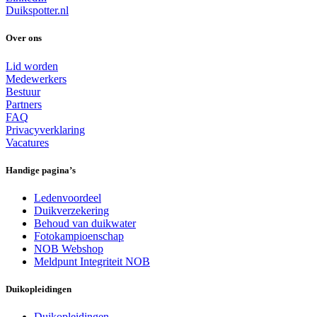
Duikspotter.nl
Over ons
Lid worden
Medewerkers
Bestuur
Partners
FAQ
Privacyverklaring
Vacatures
Handige pagina’s
Ledenvoordeel
Duikverzekering
Behoud van duikwater
Fotokampioenschap
NOB Webshop
Meldpunt Integriteit NOB
Duikopleidingen
Duikopleidingen