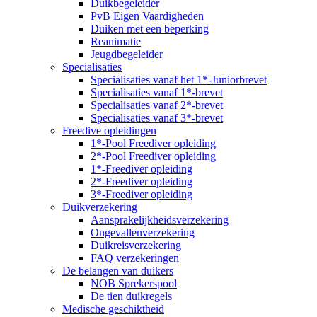
Duikbegeleider
PvB Eigen Vaardigheden
Duiken met een beperking
Reanimatie
Jeugdbegeleider
Specialisaties
Specialisaties vanaf het 1*-Juniorbrevet
Specialisaties vanaf 1*-brevet
Specialisaties vanaf 2*-brevet
Specialisaties vanaf 3*-brevet
Freedive opleidingen
1*-Pool Freediver opleiding
2*-Pool Freediver opleiding
1*-Freediver opleiding
2*-Freediver opleiding
3*-Freediver opleiding
Duikverzekering
Aansprakelijkheidsverzekering
Ongevallenverzekering
Duikreisverzekering
FAQ verzekeringen
De belangen van duikers
NOB Sprekerspool
De tien duikregels
Medische geschiktheid