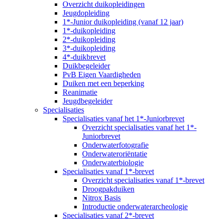
Overzicht duikopleidingen
Jeugdopleiding
1*-Junior duikopleiding (vanaf 12 jaar)
1*-duikopleiding
2*-duikopleiding
3*-duikopleiding
4*-duikbrevet
Duikbegeleider
PvB Eigen Vaardigheden
Duiken met een beperking
Reanimatie
Jeugdbegeleider
Specialisaties
Specialisaties vanaf het 1*-Juniorbrevet
Overzicht specialisaties vanaf het 1*-
Juniorbrevet
Onderwaterfotografie
Onderwateroriëntatie
Onderwaterbiologie
Specialisaties vanaf 1*-brevet
Overzicht specialisaties vanaf 1*-brevet
Droogpakduiken
Nitrox Basis
Introductie onderwaterarcheologie
Specialisaties vanaf 2*-brevet