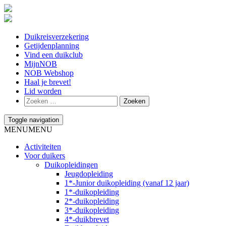
Duikreisverzekering
Getijdenplanning
Vind een duikclub
MijnNOB
NOB Webshop
Haal je brevet!
Lid worden
Toggle navigation
MENU
MENU
Activiteiten
Voor duikers
Duikopleidingen
Jeugdopleiding
1*-Junior duikopleiding (vanaf 12 jaar)
1*-duikopleiding
2*-duikopleiding
3*-duikopleiding
4*-duikbrevet